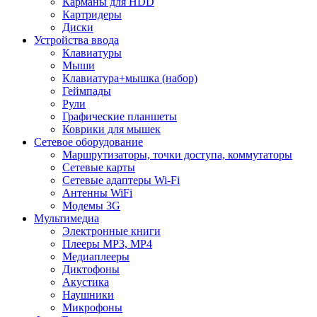
Карманы для HDD
Картридеры
Диски
Устройства ввода
Клавиатуры
Мыши
Клавиатура+мышка (набор)
Геймпады
Рули
Графические планшеты
Коврики для мышек
Сетевое оборудование
Маршрутизаторы, точки доступа, коммутаторы
Сетевые карты
Сетевые адаптеры Wi-Fi
Антенны WiFi
Модемы 3G
Мультимедиа
Электронные книги
Плееры MP3, MP4
Медиаплееры
Диктофоны
Акустика
Наушники
Микрофоны