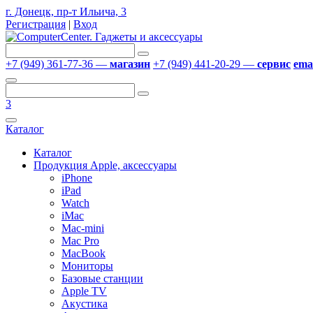
г. Донецк, пр-т Ильича, 3
Регистрация
|
Вход
+7 (949) 361-77-36 —
магазин
+7 (949) 441-20-29 —
сервис
emai
3
Каталог
Каталог
Продукция Apple, аксессуары
iPhone
iPad
Watch
iMac
Mac-mini
Mac Pro
MacBook
Мониторы
Базовые станции
Apple TV
Акустика