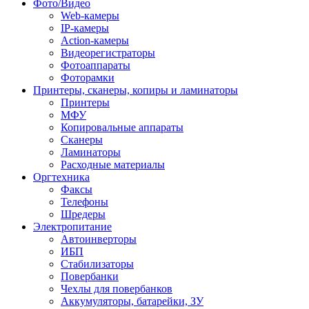
Фото/Видео
Web-камеры
IP-камеры
Action-камеры
Видеорегистраторы
Фотоаппараты
Фоторамки
Принтеры, сканеры, копиры и ламинаторы
Принтеры
МФУ
Копировальные аппараты
Сканеры
Ламинаторы
Расходные материалы
Оргтехника
Факсы
Телефоны
Шредеры
Электропитание
Автоинверторы
ИБП
Стабилизаторы
Повербанки
Чехлы для повербанков
Аккумуляторы, батарейки, ЗУ