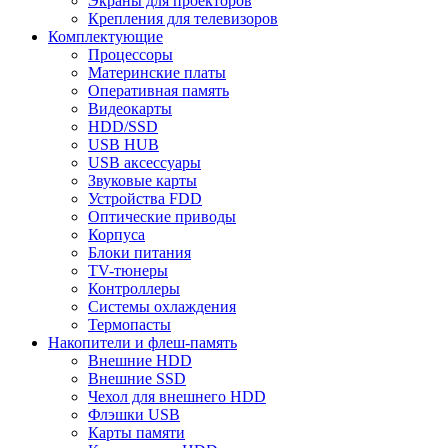
Экраны для проекторов
Крепления для телевизоров
Комплектующие
Процессоры
Материнские платы
Оперативная память
Видеокарты
HDD/SSD
USB HUB
USB аксессуары
Звуковые карты
Устройства FDD
Оптические приводы
Корпуса
Блоки питания
TV-тюнеры
Контроллеры
Системы охлаждения
Термопасты
Накопители и флеш-память
Внешние HDD
Внешние SSD
Чехол для внешнего HDD
Флэшки USB
Карты памяти