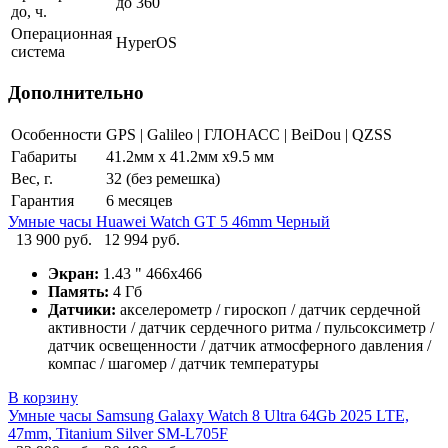
до 360
до, ч.
Операционная
HyperOS
система
Дополнительно
Особенности
GPS | Galileo | ГЛОНАСС | BeiDou | QZSS
Габариты
41.2мм х 41.2мм х9.5 мм
Вес, г.
32 (без ремешка)
Гарантия
6 месяцев
Умные часы Huawei Watch GT 5 46mm Черный
13 900 руб.
12 994 руб.
Экран:
1.43 " 466x466
Память:
4 Гб
Датчики:
акселерометр / гироскоп / датчик сердечной
активности / датчик сердечного ритма / пульсоксиметр /
датчик освещенности / датчик атмосферного давления /
компас / шагомер / датчик температуры
В корзину
Умные часы Samsung Galaxy Watch 8 Ultra 64Gb 2025 LTE,
47mm, Titanium Silver SM-L705F