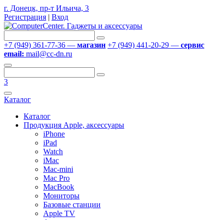
г. Донецк, пр-т Ильича, 3
Регистрация
|
Вход
+7 (949) 361-77-36 —
магазин
+7 (949) 441-20-29 —
сервис
email:
mail@cc-dn.ru
3
Каталог
Каталог
Продукция Apple, аксессуары
iPhone
iPad
Watch
iMac
Mac-mini
Mac Pro
MacBook
Мониторы
Базовые станции
Apple TV