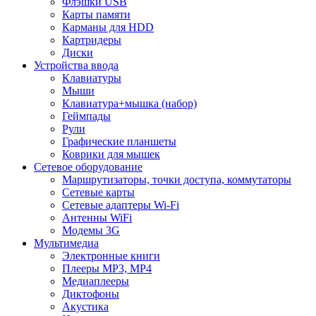
Флэшки USB
Карты памяти
Карманы для HDD
Картридеры
Диски
Устройства ввода
Клавиатуры
Мыши
Клавиатура+мышка (набор)
Геймпады
Рули
Графические планшеты
Коврики для мышек
Сетевое оборудование
Маршрутизаторы, точки доступа, коммутаторы
Сетевые карты
Сетевые адаптеры Wi-Fi
Антенны WiFi
Модемы 3G
Мультимедиа
Электронные книги
Плееры MP3, MP4
Медиаплееры
Диктофоны
Акустика