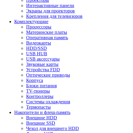
Проекторы
Интерактивные панели
Экраны для проекторов
Крепления для телевизоров
Комплектующие
Процессоры
Материнские платы
Оперативная память
Видеокарты
HDD/SSD
USB HUB
USB аксессуары
Звуковые карты
Устройства FDD
Оптические приводы
Корпуса
Блоки питания
TV-тюнеры
Контроллеры
Системы охлаждения
Термопасты
Накопители и флеш-память
Внешние HDD
Внешние SSD
Чехол для внешнего HDD