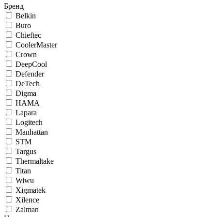
Бренд
Belkin
Buro
Chieftec
CoolerMaster
Crown
DeepCool
Defender
DeTech
Digma
HAMA
Lapara
Logitech
Manhattan
STM
Targus
Thermaltake
Titan
Wiwu
Xigmatek
Xilence
Zalman