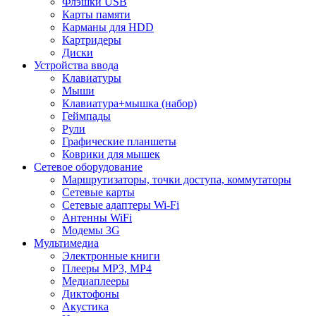
Флэшки USB
Карты памяти
Карманы для HDD
Картридеры
Диски
Устройства ввода
Клавиатуры
Мыши
Клавиатура+мышка (набор)
Геймпады
Рули
Графические планшеты
Коврики для мышек
Сетевое оборудование
Маршрутизаторы, точки доступа, коммутаторы
Сетевые карты
Сетевые адаптеры Wi-Fi
Антенны WiFi
Модемы 3G
Мультимедиа
Электронные книги
Плееры MP3, MP4
Медиаплееры
Диктофоны
Акустика