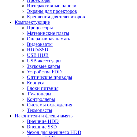
Проекторы
Интерактивные панели
Экраны для проекторов
Крепления для телевизоров
Комплектующие
Процессоры
Материнские платы
Оперативная память
Видеокарты
HDD/SSD
USB HUB
USB аксессуары
Звуковые карты
Устройства FDD
Оптические приводы
Корпуса
Блоки питания
TV-тюнеры
Контроллеры
Системы охлаждения
Термопасты
Накопители и флеш-память
Внешние HDD
Внешние SSD
Чехол для внешнего HDD