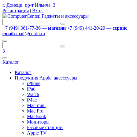
г. Донецк, пр-т Ильича, 3
Регистрация
|
Вход
+7 (949) 361-77-36 —
магазин
+7 (949) 441-20-29 —
сервис
email:
mail@cc-dn.ru
3
Каталог
Каталог
Продукция Apple, аксессуары
iPhone
iPad
Watch
iMac
Mac-mini
Mac Pro
MacBook
Мониторы
Базовые станции
Apple TV