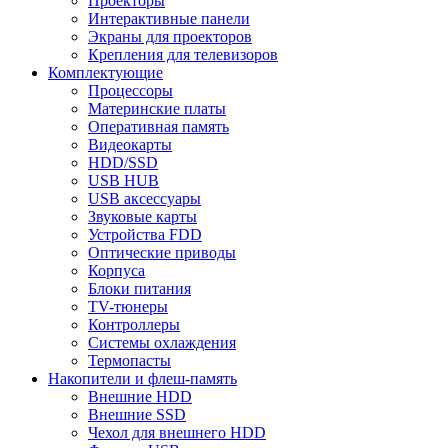
Проекторы
Интерактивные панели
Экраны для проекторов
Крепления для телевизоров
Комплектующие
Процессоры
Материнские платы
Оперативная память
Видеокарты
HDD/SSD
USB HUB
USB аксессуары
Звуковые карты
Устройства FDD
Оптические приводы
Корпуса
Блоки питания
TV-тюнеры
Контроллеры
Системы охлаждения
Термопасты
Накопители и флеш-память
Внешние HDD
Внешние SSD
Чехол для внешнего HDD