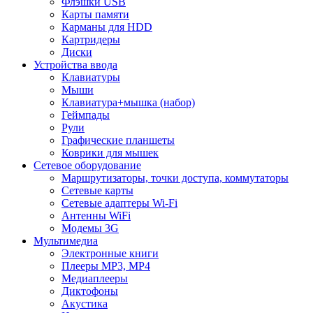
Флэшки USB
Карты памяти
Карманы для HDD
Картридеры
Диски
Устройства ввода
Клавиатуры
Мыши
Клавиатура+мышка (набор)
Геймпады
Рули
Графические планшеты
Коврики для мышек
Сетевое оборудование
Маршрутизаторы, точки доступа, коммутаторы
Сетевые карты
Сетевые адаптеры Wi-Fi
Антенны WiFi
Модемы 3G
Мультимедиа
Электронные книги
Плееры MP3, MP4
Медиаплееры
Диктофоны
Акустика