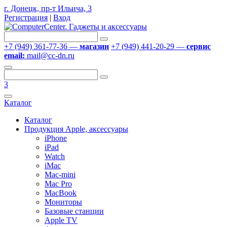
г. Донецк, пр-т Ильича, 3
Регистрация
|
Вход
+7 (949) 361-77-36 —
магазин
+7 (949) 441-20-29 —
сервис
email:
mail@cc-dn.ru
3
Каталог
Каталог
Продукция Apple, аксессуары
iPhone
iPad
Watch
iMac
Mac-mini
Mac Pro
MacBook
Мониторы
Базовые станции
Apple TV