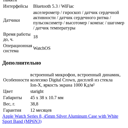
Интерфейсы
Bluetooth 5.3 / WiFiac
акселерометр / гироскоп / датчик сердечной
активности / датчик сердечного ритма /
Датчики
пульсоксиметр / высотомер / компас / шагомер
/ датчик температуры
Время работы
18
до, ч.
Операционная
WatchOS
система
Дополнительно
встроенный микрофон, встроенный динамик,
Особенности
колесико Digital Crown, дисплей из стекла
Ion‑X, яркость экрана 1000 Кд/м²
Цвет
staright
Габариты
45 x 38 x 10.7 мм
Вес, г.
38,8
Гарантия
12 месяцев
Apple Watch Series 8, 45mm Silver Aluminum Case with White
Sport Band (MP6N3)