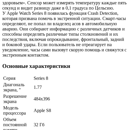
здоровьем». Сенсор может измерять температуру каждые пять
секунд и видит разницу даже в 0,1 градуса по Цельсию.
У Apple Watch Series 8 появилась функция Crash Detection,
которая призвана помочь в экстренной ситуации. Смарт-часы
определяют, не попал ли владелец асов в автомобильную
аварию. Они собирают информацию с различных датчиков и
способны определять различные типы столкновений и их
последствия, включая опрокидывание, фронтальный, задний
и боковой удары. Если пользователь не отреагирует на
уведомление, часы сами вызовут скорую помощь и свяжутся с
экстренным контактом.
Основные характеристики
Серия
Series 8
Диагональ
1.77
экрана, "
Разрешение
484x396
экрана
Модель
Apple S8
процессора
Объем
постоянной
32 Гб
памяти