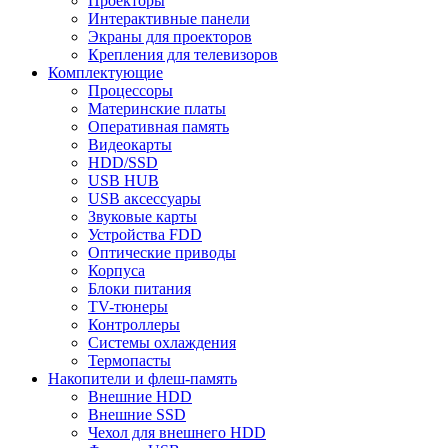
Проекторы
Интерактивные панели
Экраны для проекторов
Крепления для телевизоров
Комплектующие
Процессоры
Материнские платы
Оперативная память
Видеокарты
HDD/SSD
USB HUB
USB аксессуары
Звуковые карты
Устройства FDD
Оптические приводы
Корпуса
Блоки питания
TV-тюнеры
Контроллеры
Системы охлаждения
Термопасты
Накопители и флеш-память
Внешние HDD
Внешние SSD
Чехол для внешнего HDD