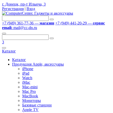
г. Донецк, пр-т Ильича, 3
Регистрация
|
Вход
+7 (949) 361-77-36 —
магазин
+7 (949) 441-20-29 —
сервис
email:
mail@cc-dn.ru
3
Каталог
Каталог
Продукция Apple, аксессуары
iPhone
iPad
Watch
iMac
Mac-mini
Mac Pro
MacBook
Мониторы
Базовые станции
Apple TV