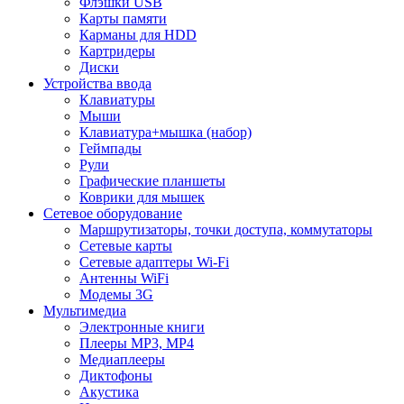
Флэшки USB
Карты памяти
Карманы для HDD
Картридеры
Диски
Устройства ввода
Клавиатуры
Мыши
Клавиатура+мышка (набор)
Геймпады
Рули
Графические планшеты
Коврики для мышек
Сетевое оборудование
Маршрутизаторы, точки доступа, коммутаторы
Сетевые карты
Сетевые адаптеры Wi-Fi
Антенны WiFi
Модемы 3G
Мультимедиа
Электронные книги
Плееры MP3, MP4
Медиаплееры
Диктофоны
Акустика