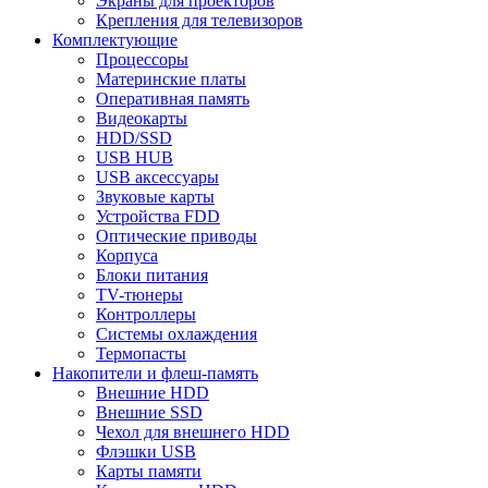
Экраны для проекторов
Крепления для телевизоров
Комплектующие
Процессоры
Материнские платы
Оперативная память
Видеокарты
HDD/SSD
USB HUB
USB аксессуары
Звуковые карты
Устройства FDD
Оптические приводы
Корпуса
Блоки питания
TV-тюнеры
Контроллеры
Системы охлаждения
Термопасты
Накопители и флеш-память
Внешние HDD
Внешние SSD
Чехол для внешнего HDD
Флэшки USB
Карты памяти