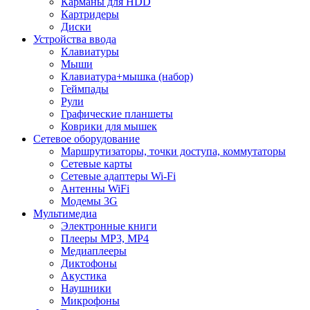
Карманы для HDD
Картридеры
Диски
Устройства ввода
Клавиатуры
Мыши
Клавиатура+мышка (набор)
Геймпады
Рули
Графические планшеты
Коврики для мышек
Сетевое оборудование
Маршрутизаторы, точки доступа, коммутаторы
Сетевые карты
Сетевые адаптеры Wi-Fi
Антенны WiFi
Модемы 3G
Мультимедиа
Электронные книги
Плееры MP3, MP4
Медиаплееры
Диктофоны
Акустика
Наушники
Микрофоны