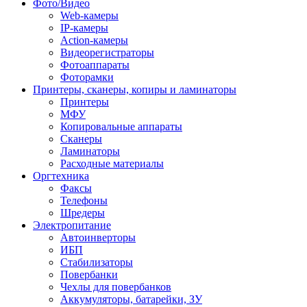
Фото/Видео
Web-камеры
IP-камеры
Action-камеры
Видеорегистраторы
Фотоаппараты
Фоторамки
Принтеры, сканеры, копиры и ламинаторы
Принтеры
МФУ
Копировальные аппараты
Сканеры
Ламинаторы
Расходные материалы
Оргтехника
Факсы
Телефоны
Шредеры
Электропитание
Автоинверторы
ИБП
Стабилизаторы
Повербанки
Чехлы для повербанков
Аккумуляторы, батарейки, ЗУ