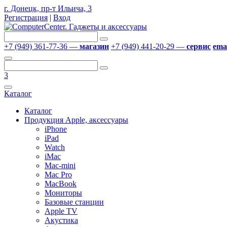
г. Донецк, пр-т Ильича, 3
Регистрация
|
Вход
+7 (949) 361-77-36 —
магазин
+7 (949) 441-20-29 —
сервис
emai
3
Каталог
Каталог
Продукция Apple, аксессуары
iPhone
iPad
Watch
iMac
Mac-mini
Mac Pro
MacBook
Мониторы
Базовые станции
Apple TV
Акустика