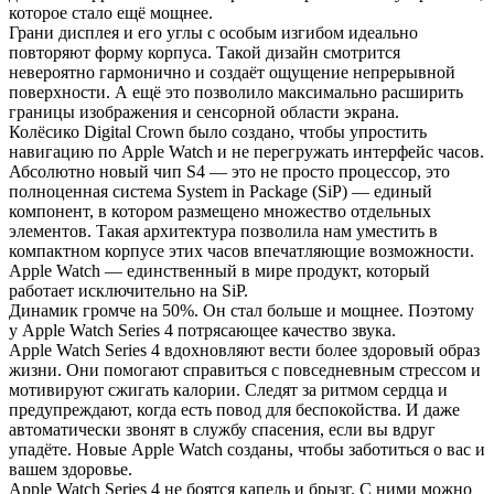
которое стало ещё мощнее.
Грани дисплея и его углы с особым изгибом идеально
повторяют форму корпуса. Такой дизайн смотрится
невероятно гармонично и создаёт ощущение непрерывной
поверхности. А ещё это позволило максимально расширить
границы изображения и сенсорной области экрана.
Колёсико Digital Crown было создано, чтобы упростить
навигацию по Apple Watch и не перегружать интерфейс часов.
Абсолютно новый чип S4 — это не просто процессор, это
полноценная система System in Package (SiP) — единый
компонент, в котором размещено множество отдельных
элементов. Такая архитектура позволила нам уместить в
компактном корпусе этих часов впечатляющие возможности.
Apple Watch — единственный в мире продукт, который
работает исключительно на SiP.
Динамик громче на 50%. Он стал больше и мощнее. Поэтому
у Apple Watch Series 4 потрясающее качество звука.
Apple Watch Series 4 вдохновляют вести более здоровый образ
жизни. Они помогают справиться с повседневным стрессом и
мотивируют сжигать калории. Следят за ритмом сердца и
предупреждают, когда есть повод для беспокойства. И даже
автоматически звонят в службу спасения, если вы вдруг
упадёте. Новые Apple Watch созданы, чтобы заботиться о вас и
вашем здоровье.
Apple Watch Series 4 не боятся капель и брызг. С ними можно