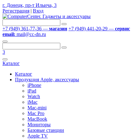
г. Донецк, пр-т Ильича, 3
Регистрация
|
Вход
+7 (949) 361-77-36 —
магазин
+7 (949) 441-20-29 —
сервис
email:
mail@cc-dn.ru
3
Каталог
Каталог
Продукция Apple, аксессуары
iPhone
iPad
Watch
iMac
Mac-mini
Mac Pro
MacBook
Мониторы
Базовые станции
Apple TV