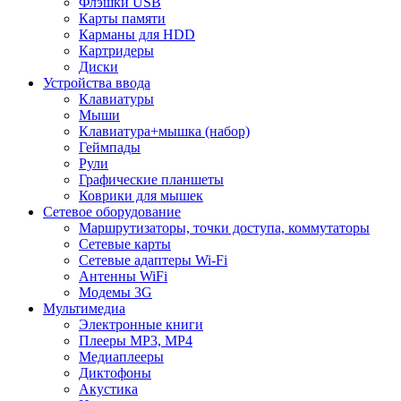
Флэшки USB
Карты памяти
Карманы для HDD
Картридеры
Диски
Устройства ввода
Клавиатуры
Мыши
Клавиатура+мышка (набор)
Геймпады
Рули
Графические планшеты
Коврики для мышек
Сетевое оборудование
Маршрутизаторы, точки доступа, коммутаторы
Сетевые карты
Сетевые адаптеры Wi-Fi
Антенны WiFi
Модемы 3G
Мультимедиа
Электронные книги
Плееры MP3, MP4
Медиаплееры
Диктофоны
Акустика