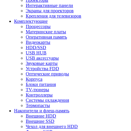
Проекторы
Интерактивные панели
Экраны для проекторов
Крепления для телевизоров
Комплектующие
Процессоры
Материнские платы
Оперативная память
Видеокарты
HDD/SSD
USB HUB
USB аксессуары
Звуковые карты
Устройства FDD
Оптические приводы
Корпуса
Блоки питания
TV-тюнеры
Контроллеры
Системы охлаждения
Термопасты
Накопители и флеш-память
Внешние HDD
Внешние SSD
Чехол для внешнего HDD