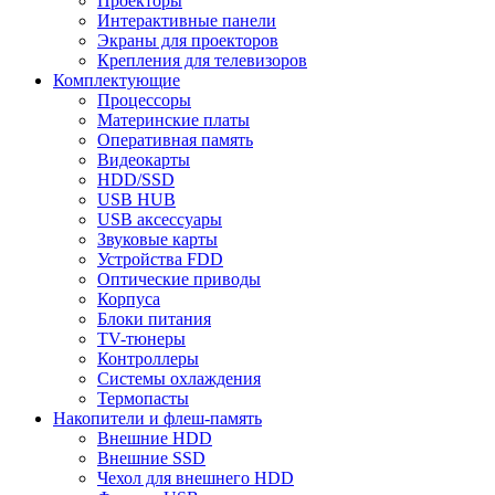
Проекторы
Интерактивные панели
Экраны для проекторов
Крепления для телевизоров
Комплектующие
Процессоры
Материнские платы
Оперативная память
Видеокарты
HDD/SSD
USB HUB
USB аксессуары
Звуковые карты
Устройства FDD
Оптические приводы
Корпуса
Блоки питания
TV-тюнеры
Контроллеры
Системы охлаждения
Термопасты
Накопители и флеш-память
Внешние HDD
Внешние SSD
Чехол для внешнего HDD