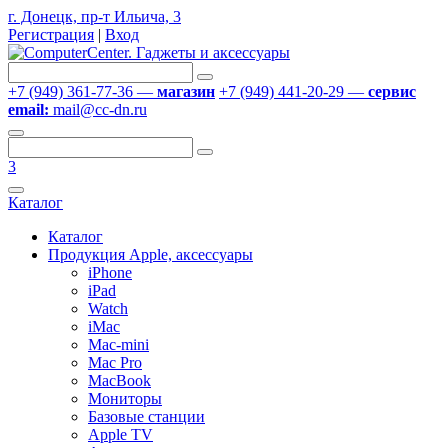
г. Донецк, пр-т Ильича, 3
Регистрация
|
Вход
+7 (949) 361-77-36 —
магазин
+7 (949) 441-20-29 —
сервис
email:
mail@cc-dn.ru
3
Каталог
Каталог
Продукция Apple, аксессуары
iPhone
iPad
Watch
iMac
Mac-mini
Mac Pro
MacBook
Мониторы
Базовые станции
Apple TV