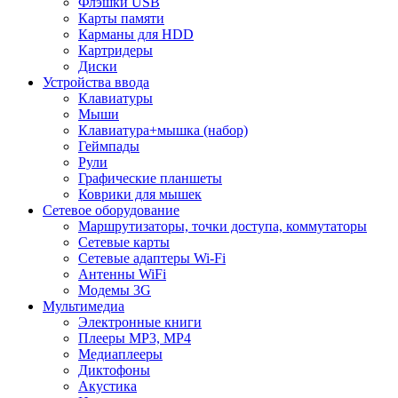
Флэшки USB
Карты памяти
Карманы для HDD
Картридеры
Диски
Устройства ввода
Клавиатуры
Мыши
Клавиатура+мышка (набор)
Геймпады
Рули
Графические планшеты
Коврики для мышек
Сетевое оборудование
Маршрутизаторы, точки доступа, коммутаторы
Сетевые карты
Сетевые адаптеры Wi-Fi
Антенны WiFi
Модемы 3G
Мультимедиа
Электронные книги
Плееры MP3, MP4
Медиаплееры
Диктофоны
Акустика