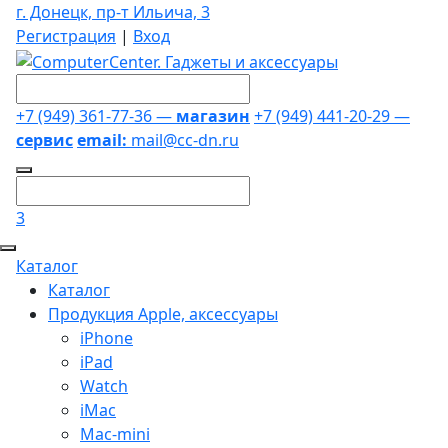
г. Донецк, пр-т Ильича, 3
Регистрация
|
Вход
+7 (949) 361-77-36 —
магазин
+7 (949) 441-20-29 —
сервис
email:
mail@cc-dn.ru
3
Каталог
Каталог
Продукция Apple, аксессуары
iPhone
iPad
Watch
iMac
Mac-mini