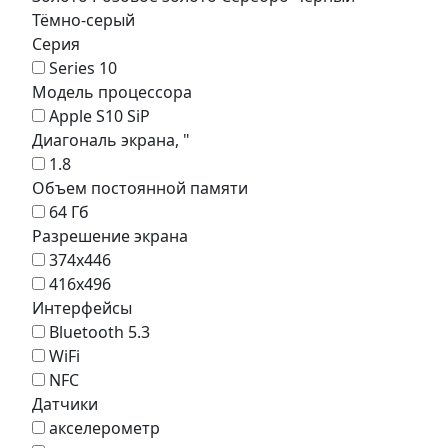
Тёмно-серый
Серия
Series 10
Модель процессора
Apple S10 SiP
Диагональ экрана, "
1.8
Объем постоянной памяти
64 Гб
Разрешение экрана
374х446
416х496
Интерфейсы
Bluetooth 5.3
WiFi
NFC
Датчики
акселерометр