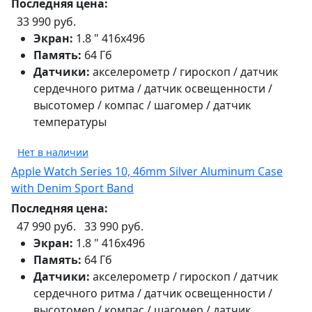
Последняя цена:
33 990 руб.
Экран:
1.8 " 416х496
Память:
64 Гб
Датчики:
акселерометр / гироскоп / датчик
сердечного ритма / датчик освещенности /
высотомер / компас / шагомер / датчик
температуры
Нет в наличии
Apple Watch Series 10, 46mm Silver Aluminum Case
with Denim Sport Band
Последняя цена:
47 990 руб.
33 990 руб.
Экран:
1.8 " 416х496
Память:
64 Гб
Датчики:
акселерометр / гироскоп / датчик
сердечного ритма / датчик освещенности /
высотомер / компас / шагомер / датчик