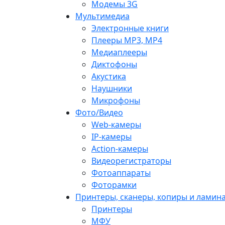
Модемы 3G
Мультимедиа
Электронные книги
Плееры MP3, MP4
Медиаплееры
Диктофоны
Акустика
Наушники
Микрофоны
Фото/Видео
Web-камеры
IP-камеры
Action-камеры
Видеорегистраторы
Фотоаппараты
Фоторамки
Принтеры, сканеры, копиры и ламин
Принтеры
МФУ