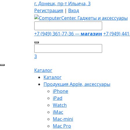
г. Донецк, пр-т Ильича, 3
Регистрация
|
Вход
+7 (949) 361-77-36 —
магазин
+7 (949) 44
3
Каталог
Каталог
Продукция Apple, аксессуары
iPhone
iPad
Watch
iMac
Mac-mini
Mac Pro