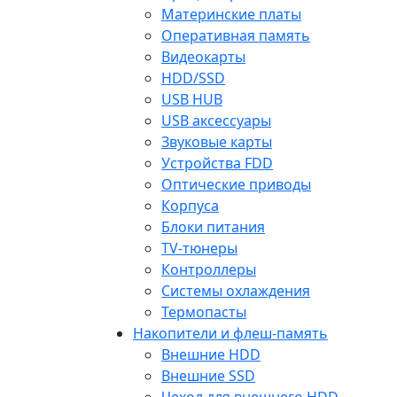
Материнские платы
Оперативная память
Видеокарты
HDD/SSD
USB HUB
USB аксессуары
Звуковые карты
Устройства FDD
Оптические приводы
Корпуса
Блоки питания
TV-тюнеры
Контроллеры
Системы охлаждения
Термопасты
Накопители и флеш-память
Внешние HDD
Внешние SSD
Чехол для внешнего HDD