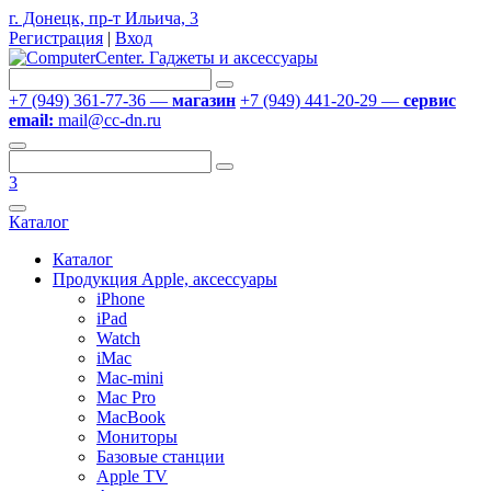
г. Донецк, пр-т Ильича, 3
Регистрация
|
Вход
+7 (949) 361-77-36 —
магазин
+7 (949) 441-20-29 —
сервис
email:
mail@cc-dn.ru
3
Каталог
Каталог
Продукция Apple, аксессуары
iPhone
iPad
Watch
iMac
Mac-mini
Mac Pro
MacBook
Мониторы
Базовые станции
Apple TV