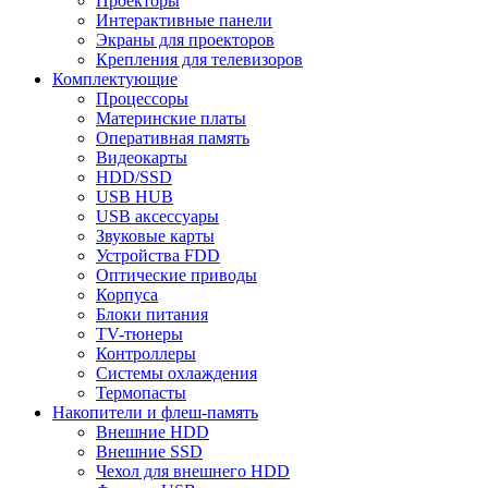
Проекторы
Интерактивные панели
Экраны для проекторов
Крепления для телевизоров
Комплектующие
Процессоры
Материнские платы
Оперативная память
Видеокарты
HDD/SSD
USB HUB
USB аксессуары
Звуковые карты
Устройства FDD
Оптические приводы
Корпуса
Блоки питания
TV-тюнеры
Контроллеры
Системы охлаждения
Термопасты
Накопители и флеш-память
Внешние HDD
Внешние SSD
Чехол для внешнего HDD