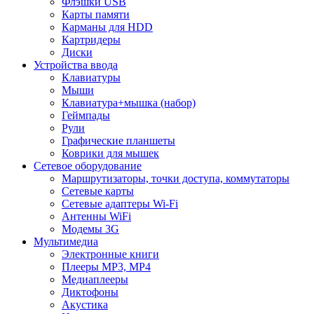
Флэшки USB
Карты памяти
Карманы для HDD
Картридеры
Диски
Устройства ввода
Клавиатуры
Мыши
Клавиатура+мышка (набор)
Геймпады
Рули
Графические планшеты
Коврики для мышек
Сетевое оборудование
Маршрутизаторы, точки доступа, коммутаторы
Сетевые карты
Сетевые адаптеры Wi-Fi
Антенны WiFi
Модемы 3G
Мультимедиа
Электронные книги
Плееры MP3, MP4
Медиаплееры
Диктофоны
Акустика