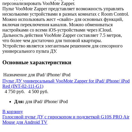
персонализировать VooMote Zapper.
Пульт VooMote Zapper представляет возможность управлять
несколькими устройствами в разных комнатах с Room Control.
Можно использовать жест «свайп» для основных функций,
включая переключения каналов. Можно обмениваться
настройками со всеми iOS-устройствами через iCloud.
Дальность действия VooMote Zapper составляет 7.5 метров,
что более чем достаточно для типовой квартиры.
Устройство является элегантным решением для сенсорного
универсального пульта ДУ.
Основные характеристики
Назначение
для iPad/ iPhone/ iPod
Пульт ДУ универсальный VooMote Zapper for iPad/ iPhone/ iPod
Red (INT-02-111-G1)
4 750 руб.
4 500 руб.
Для:
для iPad/ iPhone/ iPod
В корзину
Голосовой пульт ДУ с гироскопом и подсветкой G10S PRO Air
Mouse для Android TV