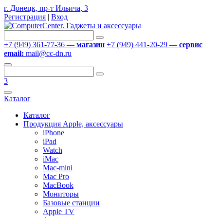
г. Донецк, пр-т Ильича, 3
Регистрация
|
Вход
+7 (949) 361-77-36 —
магазин
+7 (949) 441-20-29 —
сервис
email:
mail@cc-dn.ru
3
Каталог
Каталог
Продукция Apple, аксессуары
iPhone
iPad
Watch
iMac
Mac-mini
Mac Pro
MacBook
Мониторы
Базовые станции
Apple TV