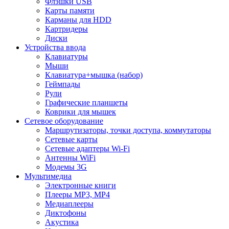
Флэшки USB
Карты памяти
Карманы для HDD
Картридеры
Диски
Устройства ввода
Клавиатуры
Мыши
Клавиатура+мышка (набор)
Геймпады
Рули
Графические планшеты
Коврики для мышек
Сетевое оборудование
Маршрутизаторы, точки доступа, коммутаторы
Сетевые карты
Сетевые адаптеры Wi-Fi
Антенны WiFi
Модемы 3G
Мультимедиа
Электронные книги
Плееры MP3, MP4
Медиаплееры
Диктофоны
Акустика