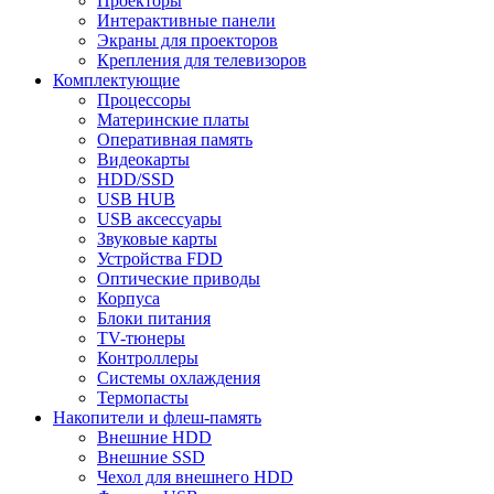
Проекторы
Интерактивные панели
Экраны для проекторов
Крепления для телевизоров
Комплектующие
Процессоры
Материнские платы
Оперативная память
Видеокарты
HDD/SSD
USB HUB
USB аксессуары
Звуковые карты
Устройства FDD
Оптические приводы
Корпуса
Блоки питания
TV-тюнеры
Контроллеры
Системы охлаждения
Термопасты
Накопители и флеш-память
Внешние HDD
Внешние SSD
Чехол для внешнего HDD