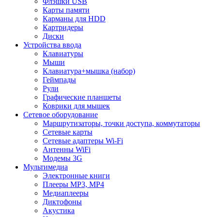
Флэшки USB
Карты памяти
Карманы для HDD
Картридеры
Диски
Устройства ввода
Клавиатуры
Мыши
Клавиатура+мышка (набор)
Геймпады
Рули
Графические планшеты
Коврики для мышек
Сетевое оборудование
Маршрутизаторы, точки доступа, коммутаторы
Сетевые карты
Сетевые адаптеры Wi-Fi
Антенны WiFi
Модемы 3G
Мультимедиа
Электронные книги
Плееры MP3, MP4
Медиаплееры
Диктофоны
Акустика