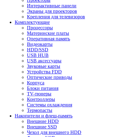
Проекторы
Интерактивные панели
Экраны для проекторов
Крепления для телевизоров
Комплектующие
Процессоры
Материнские платы
Оперативная память
Видеокарты
HDD/SSD
USB HUB
USB аксессуары
Звуковые карты
Устройства FDD
Оптические приводы
Корпуса
Блоки питания
TV-тюнеры
Контроллеры
Системы охлаждения
Термопасты
Накопители и флеш-память
Внешние HDD
Внешние SSD
Чехол для внешнего HDD