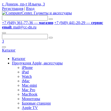
г. Донецк, пр-т Ильича, 3
Регистрация
|
Вход
+7 (949) 361-77-36 —
магазин
+7 (949) 441-20-29 —
сервис
email:
mail@cc-dn.ru
3
Каталог
Каталог
Продукция Apple, аксессуары
iPhone
iPad
Watch
iMac
Mac-mini
Mac Pro
MacBook
Мониторы
Базовые станции
Apple TV