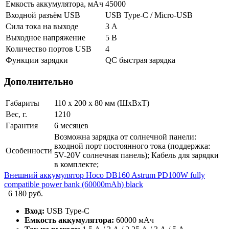
Емкость аккумулятора, мАч
45000
Входной разъём USB
USB Type-C / Micro-USB
Сила тока на выходе
3 А
Выходное напряжение
5 В
Количество портов USB
4
Функции зарядки
QC быстрая зарядка
Дополнительно
Габариты
110 х 200 х 80 мм (ШхВхТ)
Вес, г.
1210
Гарантия
6 месяцев
Возможна зарядка от солнечной панели:
входной порт постоянного тока (поддержка:
Особенности
5V-20V солнечная панель); Кабель для зарядки
в комплекте;
Внешний аккумулятор Hoco DB160 Astrum PD100W fully
compatible power bank (60000mAh) black
6 180 руб.
Вход:
USB Type-C
Емкость аккумулятора:
60000 мАч