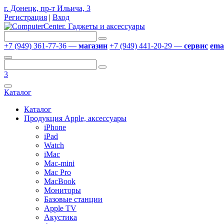
г. Донецк, пр-т Ильича, 3
Регистрация
|
Вход
+7 (949) 361-77-36 —
магазин
+7 (949) 441-20-29 —
сервис
emai
3
Каталог
Каталог
Продукция Apple, аксессуары
iPhone
iPad
Watch
iMac
Mac-mini
Mac Pro
MacBook
Мониторы
Базовые станции
Apple TV
Акустика