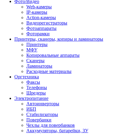
Фото/Видео
Web-камеры
IP-камеры
Action-камеры
Видеорегистраторы
Фотоаппараты
Фоторамки
Принтеры, сканеры, копиры и ламинаторы
Принтеры
МФУ
Копировальные аппараты
Сканеры
Ламинаторы
Расходные материалы
Оргтехника
Факсы
Телефоны
Шредеры
Электропитание
Автоинверторы
ИБП
Стабилизаторы
Повербанки
Чехлы для повербанков
Аккумуляторы, батарейки, ЗУ