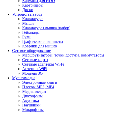
Карманы для HDD
Картридеры
Диски
Устройства ввода
Клавиатуры
Мыши
Клавиатура+мышка (набор)
Геймпады
Рули
Графические планшеты
Коврики для мышек
Сетевое оборудование
Маршрутизаторы, точки доступа, коммутаторы
Сетевые карты
Сетевые адаптеры Wi-Fi
Антенны WiFi
Модемы 3G
Мультимедиа
Электронные книги
Плееры MP3, MP4
Медиаплееры
Диктофоны
Акустика
Наушники
Микрофоны