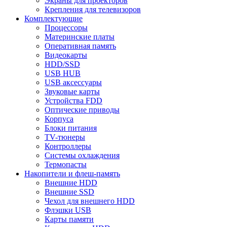
Экраны для проекторов
Крепления для телевизоров
Комплектующие
Процессоры
Материнские платы
Оперативная память
Видеокарты
HDD/SSD
USB HUB
USB аксессуары
Звуковые карты
Устройства FDD
Оптические приводы
Корпуса
Блоки питания
TV-тюнеры
Контроллеры
Системы охлаждения
Термопасты
Накопители и флеш-память
Внешние HDD
Внешние SSD
Чехол для внешнего HDD
Флэшки USB
Карты памяти