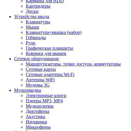
Карманы для HDD
Картридеры
Диски
Устройства ввода
Клавиатуры
Мыши
Клавиатура+мышка (набор)
Геймпады
Рули
Графические планшеты
Коврики для мышек
Сетевое оборудование
Маршрутизаторы, точки доступа, коммутаторы
Сетевые карты
Сетевые адаптеры Wi-Fi
Антенны WiFi
Модемы 3G
Мультимедиа
Электронные книги
Плееры MP3, MP4
Медиаплееры
Диктофоны
Акустика
Наушники
Микрофоны