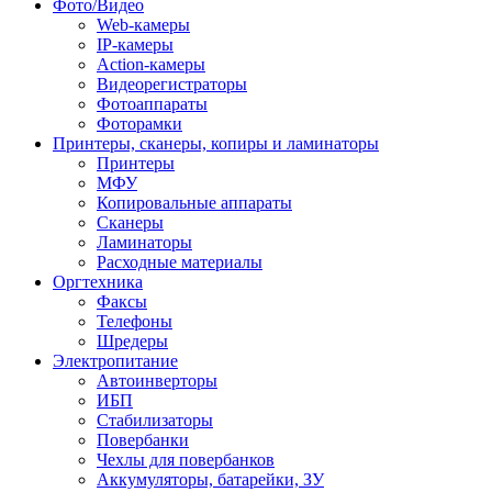
Фото/Видео
Web-камеры
IP-камеры
Action-камеры
Видеорегистраторы
Фотоаппараты
Фоторамки
Принтеры, сканеры, копиры и ламинаторы
Принтеры
МФУ
Копировальные аппараты
Сканеры
Ламинаторы
Расходные материалы
Оргтехника
Факсы
Телефоны
Шредеры
Электропитание
Автоинверторы
ИБП
Стабилизаторы
Повербанки
Чехлы для повербанков
Аккумуляторы, батарейки, ЗУ