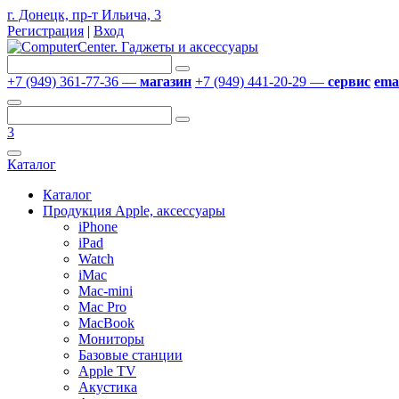
г. Донецк, пр-т Ильича, 3
Регистрация
|
Вход
+7 (949) 361-77-36 —
магазин
+7 (949) 441-20-29 —
сервис
emai
3
Каталог
Каталог
Продукция Apple, аксессуары
iPhone
iPad
Watch
iMac
Mac-mini
Mac Pro
MacBook
Мониторы
Базовые станции
Apple TV
Акустика