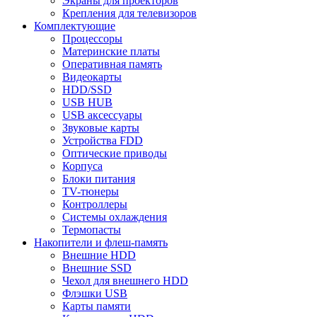
Экраны для проекторов
Крепления для телевизоров
Комплектующие
Процессоры
Материнские платы
Оперативная память
Видеокарты
HDD/SSD
USB HUB
USB аксессуары
Звуковые карты
Устройства FDD
Оптические приводы
Корпуса
Блоки питания
TV-тюнеры
Контроллеры
Системы охлаждения
Термопасты
Накопители и флеш-память
Внешние HDD
Внешние SSD
Чехол для внешнего HDD
Флэшки USB
Карты памяти