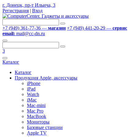
г. Донецк, пр-т Ильича, 3
Регистрация
|
Вход
+7 (949) 361-77-36 —
магазин
+7 (949) 441-20-29 —
сервис
email:
mail@cc-dn.ru
3
Каталог
Каталог
Продукция Apple, аксессуары
iPhone
iPad
Watch
iMac
Mac-mini
Mac Pro
MacBook
Мониторы
Базовые станции
Apple TV