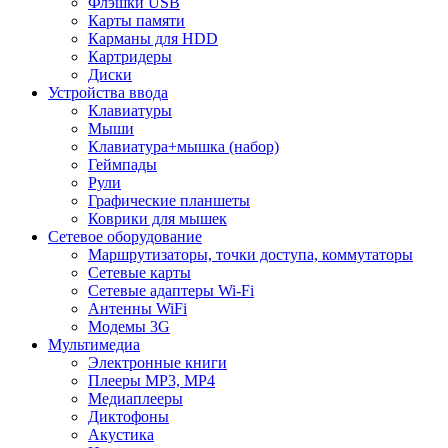
Флэшки USB
Карты памяти
Карманы для HDD
Картридеры
Диски
Устройства ввода
Клавиатуры
Мыши
Клавиатура+мышка (набор)
Геймпады
Рули
Графические планшеты
Коврики для мышек
Сетевое оборудование
Маршрутизаторы, точки доступа, коммутаторы
Сетевые карты
Сетевые адаптеры Wi-Fi
Антенны WiFi
Модемы 3G
Мультимедиа
Электронные книги
Плееры MP3, MP4
Медиаплееры
Диктофоны
Акустика