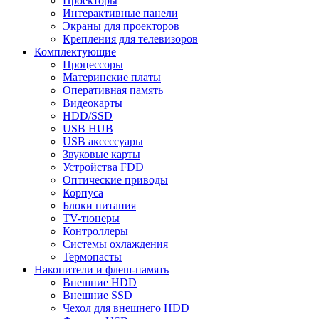
Проекторы
Интерактивные панели
Экраны для проекторов
Крепления для телевизоров
Комплектующие
Процессоры
Материнские платы
Оперативная память
Видеокарты
HDD/SSD
USB HUB
USB аксессуары
Звуковые карты
Устройства FDD
Оптические приводы
Корпуса
Блоки питания
TV-тюнеры
Контроллеры
Системы охлаждения
Термопасты
Накопители и флеш-память
Внешние HDD
Внешние SSD
Чехол для внешнего HDD