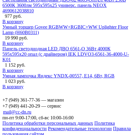
6500К 3600лм 595х595х25 универс. панель NEOX
4690612038810
977 руб.
В корзину
Умный торшер Govee RGBWW+RGBIC+WW Uplighter Floor
Lamp (H60B0311)
19 990 руб.
В корзину
Панель светодиодная LED ДВО 6561-O 36Вт 4000К
595х595х20 опал (с драйвером) IEK LDVO3-6561-36-4000-U-
K01
1 152 руб.
В корзину
Умная лампочка Яндекс YNDX-00557, Е14, 6Вт, RGB
1 023 руб.
В корзину
+7 (949) 361-77-36 — магазин
+7 (949) 441-20-29 — сервис
mail@cc-dn.ru
пн-пт 9:00-17:00, сб-вс 10:00-16:00
Политика обработки персональных данных
Политика
конфиденциальности
Рекомендательные технологии
Правила
пользования сайтом