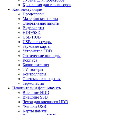
Экраны для проекторов
Крепления для телевизоров
Комплектующие
Процессоры
Материнские платы
Оперативная память
Видеокарты
HDD/SSD
USB HUB
USB аксессуары
Звуковые карты
Устройства FDD
Оптические приводы
Корпуса
Блоки питания
TV-тюнеры
Контроллеры
Системы охлаждения
Термопасты
Накопители и флеш-память
Внешние HDD
Внешние SSD
Чехол для внешнего HDD
Флэшки USB
Карты памяти