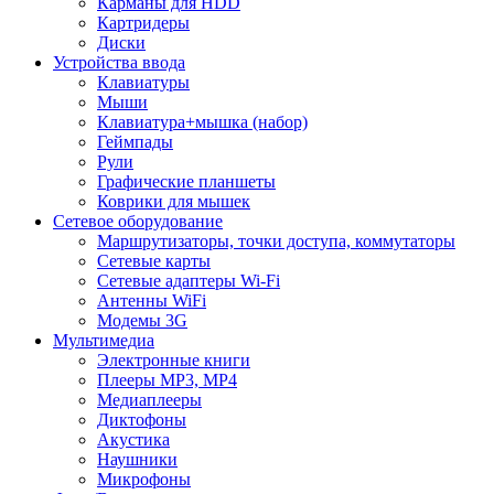
Карманы для HDD
Картридеры
Диски
Устройства ввода
Клавиатуры
Мыши
Клавиатура+мышка (набор)
Геймпады
Рули
Графические планшеты
Коврики для мышек
Сетевое оборудование
Маршрутизаторы, точки доступа, коммутаторы
Сетевые карты
Сетевые адаптеры Wi-Fi
Антенны WiFi
Модемы 3G
Мультимедиа
Электронные книги
Плееры MP3, MP4
Медиаплееры
Диктофоны
Акустика
Наушники
Микрофоны