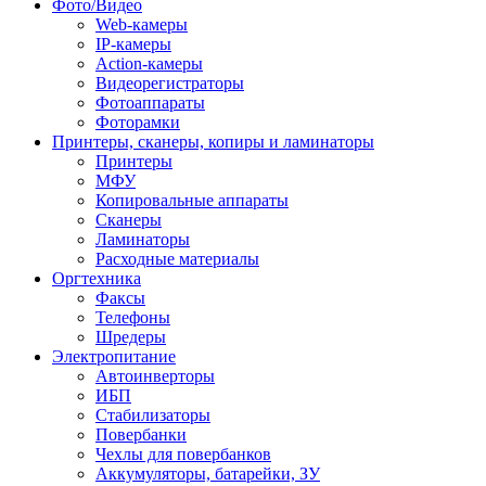
Фото/Видео
Web-камеры
IP-камеры
Action-камеры
Видеорегистраторы
Фотоаппараты
Фоторамки
Принтеры, сканеры, копиры и ламинаторы
Принтеры
МФУ
Копировальные аппараты
Сканеры
Ламинаторы
Расходные материалы
Оргтехника
Факсы
Телефоны
Шредеры
Электропитание
Автоинверторы
ИБП
Стабилизаторы
Повербанки
Чехлы для повербанков
Аккумуляторы, батарейки, ЗУ