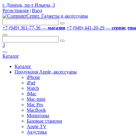
г. Донецк, пр-т Ильича, 3
Регистрация
|
Вход
+7 (949) 361-77-36 —
магазин
+7 (949) 441-20-29 —
сервис
emai
3
Каталог
Каталог
Продукция Apple, аксессуары
iPhone
iPad
Watch
iMac
Mac-mini
Mac Pro
MacBook
Мониторы
Базовые станции
Apple TV
Акустика