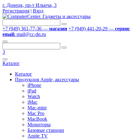
г. Донецк, пр-т Ильича, 3
Регистрация
|
Вход
+7 (949) 361-77-36 —
магазин
+7 (949) 441-20-29 —
сервис
email:
mail@cc-dn.ru
3
Каталог
Каталог
Продукция Apple, аксессуары
iPhone
iPad
Watch
iMac
Mac-mini
Mac Pro
MacBook
Мониторы
Базовые станции
Apple TV