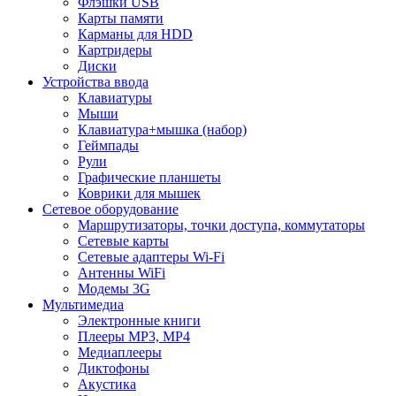
Флэшки USB
Карты памяти
Карманы для HDD
Картридеры
Диски
Устройства ввода
Клавиатуры
Мыши
Клавиатура+мышка (набор)
Геймпады
Рули
Графические планшеты
Коврики для мышек
Сетевое оборудование
Маршрутизаторы, точки доступа, коммутаторы
Сетевые карты
Сетевые адаптеры Wi-Fi
Антенны WiFi
Модемы 3G
Мультимедиа
Электронные книги
Плееры MP3, MP4
Медиаплееры
Диктофоны
Акустика