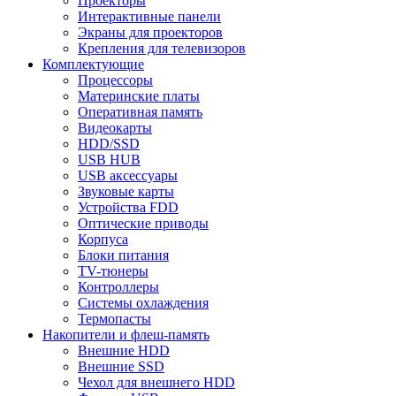
Проекторы
Интерактивные панели
Экраны для проекторов
Крепления для телевизоров
Комплектующие
Процессоры
Материнские платы
Оперативная память
Видеокарты
HDD/SSD
USB HUB
USB аксессуары
Звуковые карты
Устройства FDD
Оптические приводы
Корпуса
Блоки питания
TV-тюнеры
Контроллеры
Системы охлаждения
Термопасты
Накопители и флеш-память
Внешние HDD
Внешние SSD
Чехол для внешнего HDD