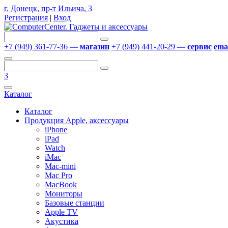
г. Донецк, пр-т Ильича, 3
Регистрация
|
Вход
+7 (949) 361-77-36 —
магазин
+7 (949) 441-20-29 —
сервис
emai
3
Каталог
Каталог
Продукция Apple, аксессуары
iPhone
iPad
Watch
iMac
Mac-mini
Mac Pro
MacBook
Мониторы
Базовые станции
Apple TV
Акустика