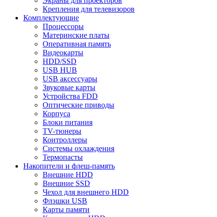
Экраны для проекторов
Крепления для телевизоров
Комплектующие
Процессоры
Материнские платы
Оперативная память
Видеокарты
HDD/SSD
USB HUB
USB аксессуары
Звуковые карты
Устройства FDD
Оптические приводы
Корпуса
Блоки питания
TV-тюнеры
Контроллеры
Системы охлаждения
Термопасты
Накопители и флеш-память
Внешние HDD
Внешние SSD
Чехол для внешнего HDD
Флэшки USB
Карты памяти