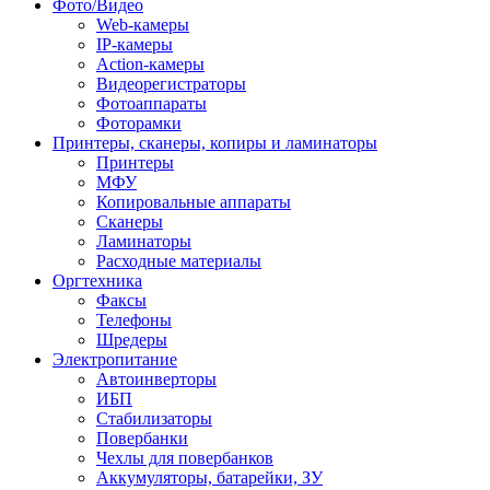
Фото/Видео
Web-камеры
IP-камеры
Action-камеры
Видеорегистраторы
Фотоаппараты
Фоторамки
Принтеры, сканеры, копиры и ламинаторы
Принтеры
МФУ
Копировальные аппараты
Сканеры
Ламинаторы
Расходные материалы
Оргтехника
Факсы
Телефоны
Шредеры
Электропитание
Автоинверторы
ИБП
Стабилизаторы
Повербанки
Чехлы для повербанков
Аккумуляторы, батарейки, ЗУ