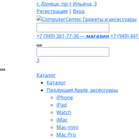
г. Донецк, пр-т Ильича, 3
Регистрация
|
Вход
+7 (949) 361-77-36 —
магазин
+7 (949) 44
3
Каталог
Каталог
Продукция Apple, аксессуары
iPhone
iPad
Watch
iMac
Mac-mini
Mac Pro