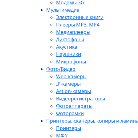
Модемы 3G
Мультимедиа
Электронные книги
Плееры MP3, MP4
Медиаплееры
Диктофоны
Акустика
Наушники
Микрофоны
Фото/Видео
Web-камеры
IP-камеры
Action-камеры
Видеорегистраторы
Фотоаппараты
Фоторамки
Принтеры, сканеры, копиры и ламин
Принтеры
МФУ