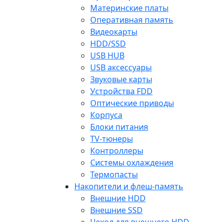
Материнские платы
Оперативная память
Видеокарты
HDD/SSD
USB HUB
USB аксессуары
Звуковые карты
Устройства FDD
Оптические приводы
Корпуса
Блоки питания
TV-тюнеры
Контроллеры
Системы охлаждения
Термопасты
Накопители и флеш-память
Внешние HDD
Внешние SSD
Чехол для внешнего HDD