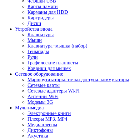
Флэшки USB
Карты памяти
Карманы для HDD
Картридеры
Диски
Устройства ввода
Клавиатуры
Мыши
Клавиатура+мышка (набор)
Геймпады
Рули
Графические планшеты
Коврики для мышек
Сетевое оборудование
Маршрутизаторы, точки доступа, коммутаторы
Сетевые карты
Сетевые адаптеры Wi-Fi
Антенны WiFi
Модемы 3G
Мультимедиа
Электронные книги
Плееры MP3, MP4
Медиаплееры
Диктофоны
Акустика