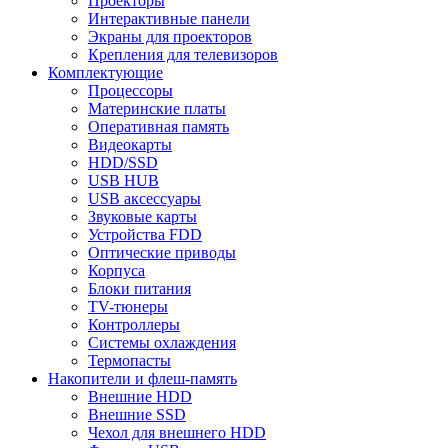
Проекторы
Интерактивные панели
Экраны для проекторов
Крепления для телевизоров
Комплектующие
Процессоры
Материнские платы
Оперативная память
Видеокарты
HDD/SSD
USB HUB
USB аксессуары
Звуковые карты
Устройства FDD
Оптические приводы
Корпуса
Блоки питания
TV-тюнеры
Контроллеры
Системы охлаждения
Термопасты
Накопители и флеш-память
Внешние HDD
Внешние SSD
Чехол для внешнего HDD