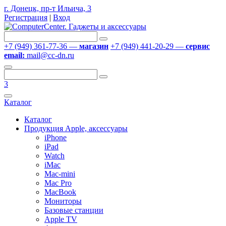
г. Донецк, пр-т Ильича, 3
Регистрация
|
Вход
+7 (949) 361-77-36 —
магазин
+7 (949) 441-20-29 —
сервис
email:
mail@cc-dn.ru
3
Каталог
Каталог
Продукция Apple, аксессуары
iPhone
iPad
Watch
iMac
Mac-mini
Mac Pro
MacBook
Мониторы
Базовые станции
Apple TV