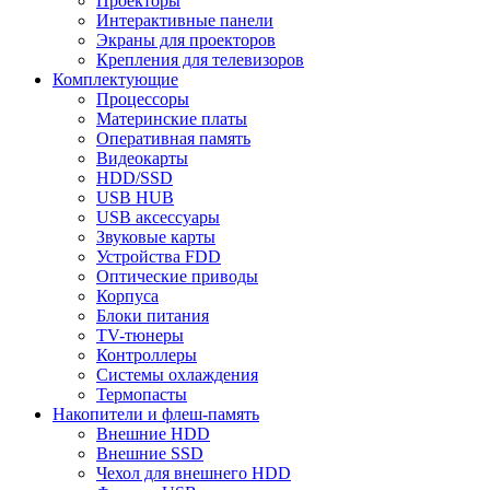
Проекторы
Интерактивные панели
Экраны для проекторов
Крепления для телевизоров
Комплектующие
Процессоры
Материнские платы
Оперативная память
Видеокарты
HDD/SSD
USB HUB
USB аксессуары
Звуковые карты
Устройства FDD
Оптические приводы
Корпуса
Блоки питания
TV-тюнеры
Контроллеры
Системы охлаждения
Термопасты
Накопители и флеш-память
Внешние HDD
Внешние SSD
Чехол для внешнего HDD