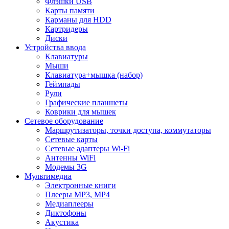
Флэшки USB
Карты памяти
Карманы для HDD
Картридеры
Диски
Устройства ввода
Клавиатуры
Мыши
Клавиатура+мышка (набор)
Геймпады
Рули
Графические планшеты
Коврики для мышек
Сетевое оборудование
Маршрутизаторы, точки доступа, коммутаторы
Сетевые карты
Сетевые адаптеры Wi-Fi
Антенны WiFi
Модемы 3G
Мультимедиа
Электронные книги
Плееры MP3, MP4
Медиаплееры
Диктофоны
Акустика