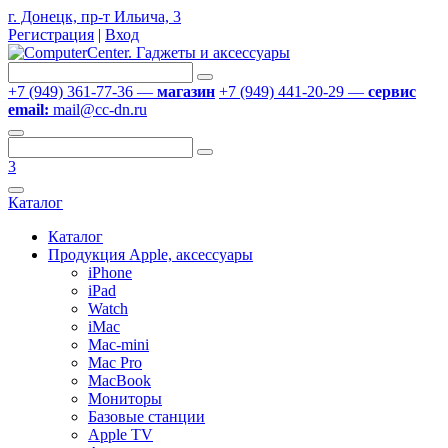
г. Донецк, пр-т Ильича, 3
Регистрация
|
Вход
+7 (949) 361-77-36 —
магазин
+7 (949) 441-20-29 —
сервис
email:
mail@cc-dn.ru
3
Каталог
Каталог
Продукция Apple, аксессуары
iPhone
iPad
Watch
iMac
Mac-mini
Mac Pro
MacBook
Мониторы
Базовые станции
Apple TV