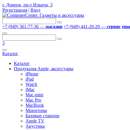
г. Донецк, пр-т Ильича, 3
Регистрация
|
Вход
+7 (949) 361-77-36 —
магазин
+7 (949) 441-20-29 —
сервис
emai
3
Каталог
Каталог
Продукция Apple, аксессуары
iPhone
iPad
Watch
iMac
Mac-mini
Mac Pro
MacBook
Мониторы
Базовые станции
Apple TV
Акустика