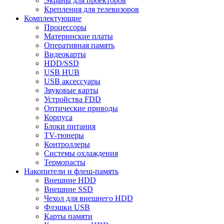
Экраны для проекторов
Крепления для телевизоров
Комплектующие
Процессоры
Материнские платы
Оперативная память
Видеокарты
HDD/SSD
USB HUB
USB аксессуары
Звуковые карты
Устройства FDD
Оптические приводы
Корпуса
Блоки питания
TV-тюнеры
Контроллеры
Системы охлаждения
Термопасты
Накопители и флеш-память
Внешние HDD
Внешние SSD
Чехол для внешнего HDD
Флэшки USB
Карты памяти