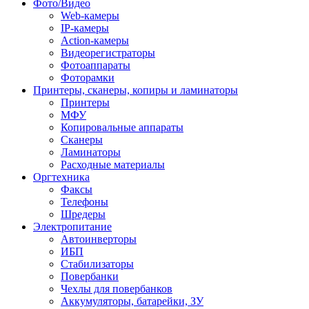
Фото/Видео
Web-камеры
IP-камеры
Action-камеры
Видеорегистраторы
Фотоаппараты
Фоторамки
Принтеры, сканеры, копиры и ламинаторы
Принтеры
МФУ
Копировальные аппараты
Сканеры
Ламинаторы
Расходные материалы
Оргтехника
Факсы
Телефоны
Шредеры
Электропитание
Автоинверторы
ИБП
Стабилизаторы
Повербанки
Чехлы для повербанков
Аккумуляторы, батарейки, ЗУ