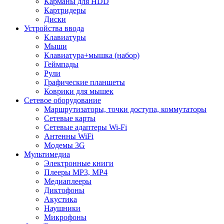
Карманы для HDD
Картридеры
Диски
Устройства ввода
Клавиатуры
Мыши
Клавиатура+мышка (набор)
Геймпады
Рули
Графические планшеты
Коврики для мышек
Сетевое оборудование
Маршрутизаторы, точки доступа, коммутаторы
Сетевые карты
Сетевые адаптеры Wi-Fi
Антенны WiFi
Модемы 3G
Мультимедиа
Электронные книги
Плееры MP3, MP4
Медиаплееры
Диктофоны
Акустика
Наушники
Микрофоны