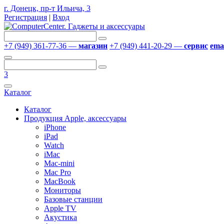
г. Донецк, пр-т Ильича, 3
Регистрация
|
Вход
+7 (949) 361-77-36 —
магазин
+7 (949) 441-20-29 —
сервис
emai
3
Каталог
Каталог
Продукция Apple, аксессуары
iPhone
iPad
Watch
iMac
Mac-mini
Mac Pro
MacBook
Мониторы
Базовые станции
Apple TV
Акустика