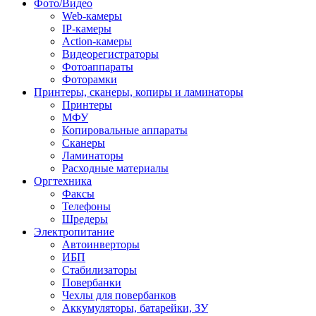
Фото/Видео
Web-камеры
IP-камеры
Action-камеры
Видеорегистраторы
Фотоаппараты
Фоторамки
Принтеры, сканеры, копиры и ламинаторы
Принтеры
МФУ
Копировальные аппараты
Сканеры
Ламинаторы
Расходные материалы
Оргтехника
Факсы
Телефоны
Шредеры
Электропитание
Автоинверторы
ИБП
Стабилизаторы
Повербанки
Чехлы для повербанков
Аккумуляторы, батарейки, ЗУ