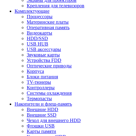
Экраны для проекторов
Крепления для телевизоров
Комплектующие
Процессоры
Материнские платы
Оперативная память
Видеокарты
HDD/SSD
USB HUB
USB аксессуары
Звуковые карты
Устройства FDD
Оптические приводы
Корпуса
Блоки питания
TV-тюнеры
Контроллеры
Системы охлаждения
Термопасты
Накопители и флеш-память
Внешние HDD
Внешние SSD
Чехол для внешнего HDD
Флэшки USB
Карты памяти