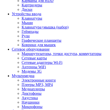
Карманы для HDD
Картридеры
Диски
Устройства ввода
Клавиатуры
Мыши
Клавиатура+мышка (набор)
Геймпады
Рули
Графические планшеты
Коврики для мышек
Сетевое оборудование
Маршрутизаторы, точки доступа, коммутаторы
Сетевые карты
Сетевые адаптеры Wi-Fi
Антенны WiFi
Модемы 3G
Мультимедиа
Электронные книги
Плееры MP3, MP4
Медиаплееры
Диктофоны
Акустика
Наушники
Микрофоны