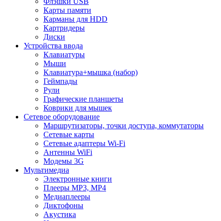
Флэшки USB
Карты памяти
Карманы для HDD
Картридеры
Диски
Устройства ввода
Клавиатуры
Мыши
Клавиатура+мышка (набор)
Геймпады
Рули
Графические планшеты
Коврики для мышек
Сетевое оборудование
Маршрутизаторы, точки доступа, коммутаторы
Сетевые карты
Сетевые адаптеры Wi-Fi
Антенны WiFi
Модемы 3G
Мультимедиа
Электронные книги
Плееры MP3, MP4
Медиаплееры
Диктофоны
Акустика