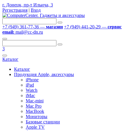
г. Донецк, пр-т Ильича, 3
Регистрация
|
Вход
+7 (949) 361-77-36 —
магазин
+7 (949) 441-20-29 —
сервис
email:
mail@cc-dn.ru
3
Каталог
Каталог
Продукция Apple, аксессуары
iPhone
iPad
Watch
iMac
Mac-mini
Mac Pro
MacBook
Мониторы
Базовые станции
Apple TV