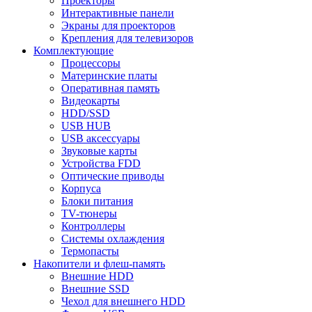
Проекторы
Интерактивные панели
Экраны для проекторов
Крепления для телевизоров
Комплектующие
Процессоры
Материнские платы
Оперативная память
Видеокарты
HDD/SSD
USB HUB
USB аксессуары
Звуковые карты
Устройства FDD
Оптические приводы
Корпуса
Блоки питания
TV-тюнеры
Контроллеры
Системы охлаждения
Термопасты
Накопители и флеш-память
Внешние HDD
Внешние SSD
Чехол для внешнего HDD