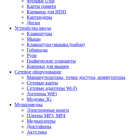
Флэшки USB
Карты памяти
Карманы для HDD
Картридеры
Диски
Устройства ввода
Клавиатуры
Мыши
Клавиатура+мышка (набор)
Геймпады
Рули
Графические планшеты
Коврики для мышек
Сетевое оборудование
Маршрутизаторы, точки доступа, коммутаторы
Сетевые карты
Сетевые адаптеры Wi-Fi
Антенны WiFi
Модемы 3G
Мультимедиа
Электронные книги
Плееры MP3, MP4
Медиаплееры
Диктофоны
Акустика