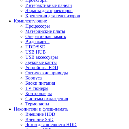
Проекторы
Интерактивные панели
Экраны для проекторов
Крепления для телевизоров
Комплектующие
Процессоры
Материнские платы
Оперативная память
Видеокарты
HDD/SSD
USB HUB
USB аксессуары
Звуковые карты
Устройства FDD
Оптические приводы
Корпуса
Блоки питания
TV-тюнеры
Контроллеры
Системы охлаждения
Термопасты
Накопители и флеш-память
Внешние HDD
Внешние SSD
Чехол для внешнего HDD