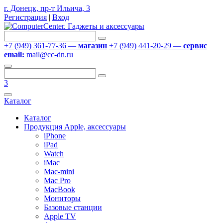
г. Донецк, пр-т Ильича, 3
Регистрация
|
Вход
+7 (949) 361-77-36 —
магазин
+7 (949) 441-20-29 —
сервис
email:
mail@cc-dn.ru
3
Каталог
Каталог
Продукция Apple, аксессуары
iPhone
iPad
Watch
iMac
Mac-mini
Mac Pro
MacBook
Мониторы
Базовые станции
Apple TV