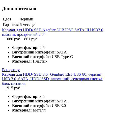
Дополнительно
Цвет
Черный
Гарантия
6 месяцев
Карман для HDD/ SSD AgeStar 3UB2P6C SATA III USB3.0
пластик прозрачный 2.5''
1 080 руб.
861 руб.
Форм-фактор:
2,5″
Внутренний интерфейс:
SATA
Внешний интерфейс:
USB Type-C
Материал:
Пластик
В корзину
Карман для HDD/ SSD 3.5'' Gembird EE3-U3S-80, черный,
USB 3.0, SATA, HDD/ SSD, алюминий, сенсорная кнопка,
блок питания
1 915 руб.
Форм-фактор:
3,5″
Внутренний интерфейс:
SATA
Внешний интерфейс:
USB 3.0
Материал:
Металл