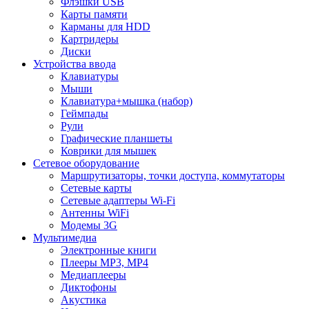
Флэшки USB
Карты памяти
Карманы для HDD
Картридеры
Диски
Устройства ввода
Клавиатуры
Мыши
Клавиатура+мышка (набор)
Геймпады
Рули
Графические планшеты
Коврики для мышек
Сетевое оборудование
Маршрутизаторы, точки доступа, коммутаторы
Сетевые карты
Сетевые адаптеры Wi-Fi
Антенны WiFi
Модемы 3G
Мультимедиа
Электронные книги
Плееры MP3, MP4
Медиаплееры
Диктофоны
Акустика