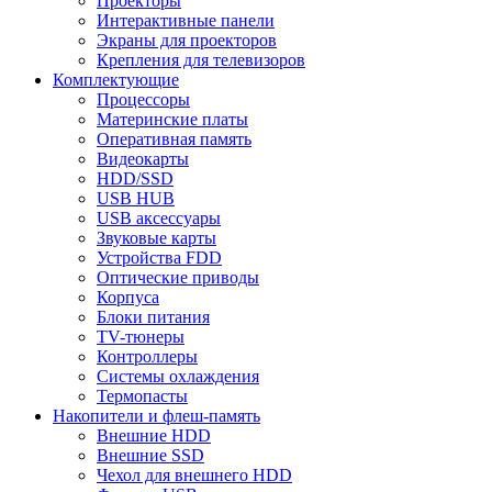
Проекторы
Интерактивные панели
Экраны для проекторов
Крепления для телевизоров
Комплектующие
Процессоры
Материнские платы
Оперативная память
Видеокарты
HDD/SSD
USB HUB
USB аксессуары
Звуковые карты
Устройства FDD
Оптические приводы
Корпуса
Блоки питания
TV-тюнеры
Контроллеры
Системы охлаждения
Термопасты
Накопители и флеш-память
Внешние HDD
Внешние SSD
Чехол для внешнего HDD