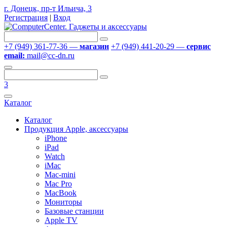
г. Донецк, пр-т Ильича, 3
Регистрация
|
Вход
+7 (949) 361-77-36 —
магазин
+7 (949) 441-20-29 —
сервис
email:
mail@cc-dn.ru
3
Каталог
Каталог
Продукция Apple, аксессуары
iPhone
iPad
Watch
iMac
Mac-mini
Mac Pro
MacBook
Мониторы
Базовые станции
Apple TV