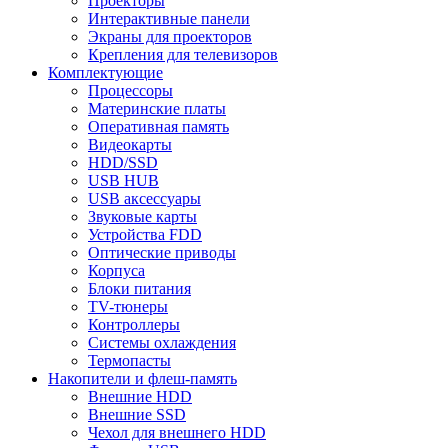
Проекторы
Интерактивные панели
Экраны для проекторов
Крепления для телевизоров
Комплектующие
Процессоры
Материнские платы
Оперативная память
Видеокарты
HDD/SSD
USB HUB
USB аксессуары
Звуковые карты
Устройства FDD
Оптические приводы
Корпуса
Блоки питания
TV-тюнеры
Контроллеры
Системы охлаждения
Термопасты
Накопители и флеш-память
Внешние HDD
Внешние SSD
Чехол для внешнего HDD