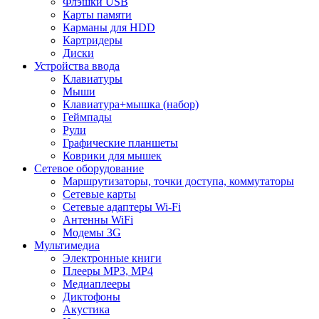
Флэшки USB
Карты памяти
Карманы для HDD
Картридеры
Диски
Устройства ввода
Клавиатуры
Мыши
Клавиатура+мышка (набор)
Геймпады
Рули
Графические планшеты
Коврики для мышек
Сетевое оборудование
Маршрутизаторы, точки доступа, коммутаторы
Сетевые карты
Сетевые адаптеры Wi-Fi
Антенны WiFi
Модемы 3G
Мультимедиа
Электронные книги
Плееры MP3, MP4
Медиаплееры
Диктофоны
Акустика