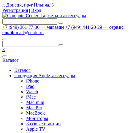
г. Донецк, пр-т Ильича, 3
Регистрация
|
Вход
+7 (949) 361-77-36 —
магазин
+7 (949) 441-20-29 —
сервис
email:
mail@cc-dn.ru
3
Каталог
Каталог
Продукция Apple, аксессуары
iPhone
iPad
Watch
iMac
Mac-mini
Mac Pro
MacBook
Мониторы
Базовые станции
Apple TV