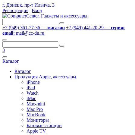
г. Донецк, пр-т Ильича, 3
Регистрация
|
Вход
+7 (949) 361-77-36 —
магазин
+7 (949) 441-20-29 —
сервис
email:
mail@cc-dn.ru
3
Каталог
Каталог
Продукция Apple, аксессуары
iPhone
iPad
Watch
iMac
Mac-mini
Mac Pro
MacBook
Мониторы
Базовые станции
Apple TV