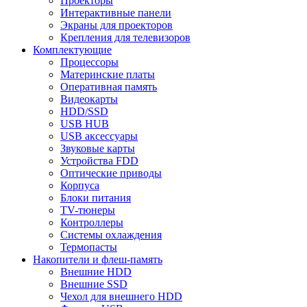
Проекторы
Интерактивные панели
Экраны для проекторов
Крепления для телевизоров
Комплектующие
Процессоры
Материнские платы
Оперативная память
Видеокарты
HDD/SSD
USB HUB
USB аксессуары
Звуковые карты
Устройства FDD
Оптические приводы
Корпуса
Блоки питания
TV-тюнеры
Контроллеры
Системы охлаждения
Термопасты
Накопители и флеш-память
Внешние HDD
Внешние SSD
Чехол для внешнего HDD