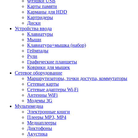
Флэшки USB
Карты памяти
Карманы для HDD
Картридеры
Диски
Устройства ввода
Клавиатуры
Мыши
Клавиатура+мышка (набор)
Геймпады
Рули
Графические планшеты
Коврики для мышек
Сетевое оборудование
Маршрутизаторы, точки доступа, коммутаторы
Сетевые карты
Сетевые адаптеры Wi-Fi
Антенны WiFi
Модемы 3G
Мультимедиа
Электронные книги
Плееры MP3, MP4
Медиаплееры
Диктофоны
Акустика