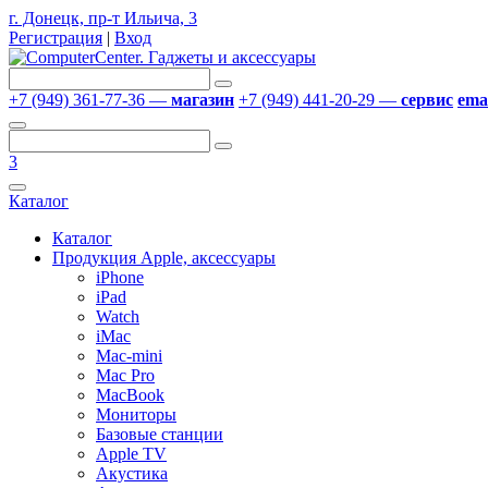
г. Донецк, пр-т Ильича, 3
Регистрация
|
Вход
+7 (949) 361-77-36 —
магазин
+7 (949) 441-20-29 —
сервис
emai
3
Каталог
Каталог
Продукция Apple, аксессуары
iPhone
iPad
Watch
iMac
Mac-mini
Mac Pro
MacBook
Мониторы
Базовые станции
Apple TV
Акустика