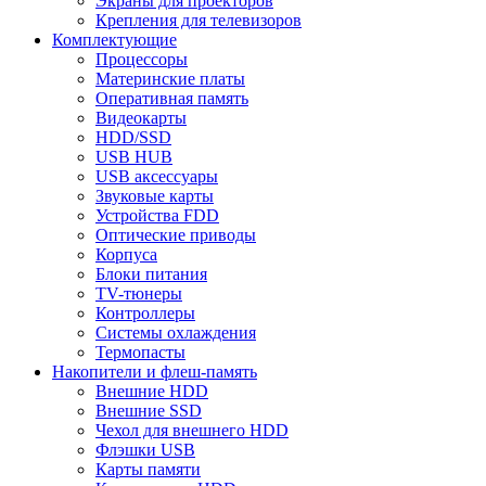
Экраны для проекторов
Крепления для телевизоров
Комплектующие
Процессоры
Материнские платы
Оперативная память
Видеокарты
HDD/SSD
USB HUB
USB аксессуары
Звуковые карты
Устройства FDD
Оптические приводы
Корпуса
Блоки питания
TV-тюнеры
Контроллеры
Системы охлаждения
Термопасты
Накопители и флеш-память
Внешние HDD
Внешние SSD
Чехол для внешнего HDD
Флэшки USB
Карты памяти