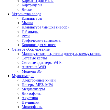
Карманы для HDD
Картридеры
Диски
Устройства ввода
Клавиатуры
Мыши
Клавиатура+мышка (набор)
Геймпады
Рули
Графические планшеты
Коврики для мышек
Сетевое оборудование
Маршрутизаторы, точки доступа, коммутаторы
Сетевые карты
Сетевые адаптеры Wi-Fi
Антенны WiFi
Модемы 3G
Мультимедиа
Электронные книги
Плееры MP3, MP4
Медиаплееры
Диктофоны
Акустика
Наушники
Микрофоны