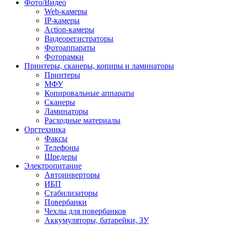
Фото/Видео
Web-камеры
IP-камеры
Action-камеры
Видеорегистраторы
Фотоаппараты
Фоторамки
Принтеры, сканеры, копиры и ламинаторы
Принтеры
МФУ
Копировальные аппараты
Сканеры
Ламинаторы
Расходные материалы
Оргтехника
Факсы
Телефоны
Шредеры
Электропитание
Автоинверторы
ИБП
Стабилизаторы
Повербанки
Чехлы для повербанков
Аккумуляторы, батарейки, ЗУ