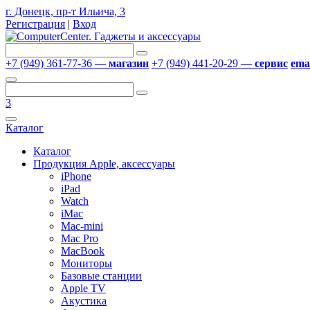
г. Донецк, пр-т Ильича, 3
Регистрация
|
Вход
+7 (949) 361-77-36 —
магазин
+7 (949) 441-20-29 —
сервис
emai
3
Каталог
Каталог
Продукция Apple, аксессуары
iPhone
iPad
Watch
iMac
Mac-mini
Mac Pro
MacBook
Мониторы
Базовые станции
Apple TV
Акустика