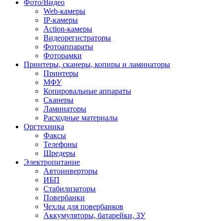
Фото/Видео
Web-камеры
IP-камеры
Action-камеры
Видеорегистраторы
Фотоаппараты
Фоторамки
Принтеры, сканеры, копиры и ламинаторы
Принтеры
МФУ
Копировальные аппараты
Сканеры
Ламинаторы
Расходные материалы
Оргтехника
Факсы
Телефоны
Шредеры
Электропитание
Автоинверторы
ИБП
Стабилизаторы
Повербанки
Чехлы для повербанков
Аккумуляторы, батарейки, ЗУ