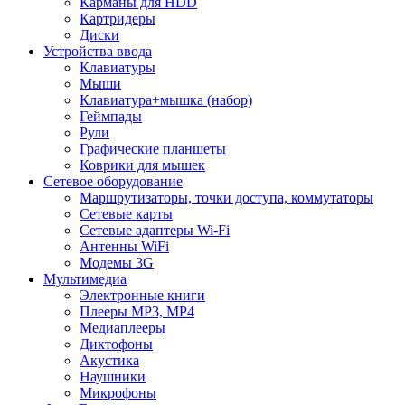
Карманы для HDD
Картридеры
Диски
Устройства ввода
Клавиатуры
Мыши
Клавиатура+мышка (набор)
Геймпады
Рули
Графические планшеты
Коврики для мышек
Сетевое оборудование
Маршрутизаторы, точки доступа, коммутаторы
Сетевые карты
Сетевые адаптеры Wi-Fi
Антенны WiFi
Модемы 3G
Мультимедиа
Электронные книги
Плееры MP3, MP4
Медиаплееры
Диктофоны
Акустика
Наушники
Микрофоны