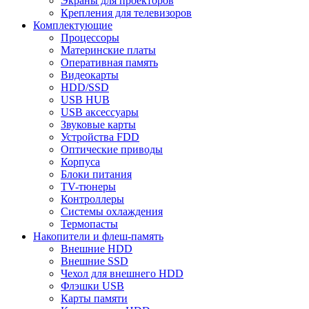
Экраны для проекторов
Крепления для телевизоров
Комплектующие
Процессоры
Материнские платы
Оперативная память
Видеокарты
HDD/SSD
USB HUB
USB аксессуары
Звуковые карты
Устройства FDD
Оптические приводы
Корпуса
Блоки питания
TV-тюнеры
Контроллеры
Системы охлаждения
Термопасты
Накопители и флеш-память
Внешние HDD
Внешние SSD
Чехол для внешнего HDD
Флэшки USB
Карты памяти