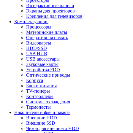
Проекторы
Интерактивные панели
Экраны для проекторов
Крепления для телевизоров
Комплектующие
Процессоры
Материнские платы
Оперативная память
Видеокарты
HDD/SSD
USB HUB
USB аксессуары
Звуковые карты
Устройства FDD
Оптические приводы
Корпуса
Блоки питания
TV-тюнеры
Контроллеры
Системы охлаждения
Термопасты
Накопители и флеш-память
Внешние HDD
Внешние SSD
Чехол для внешнего HDD