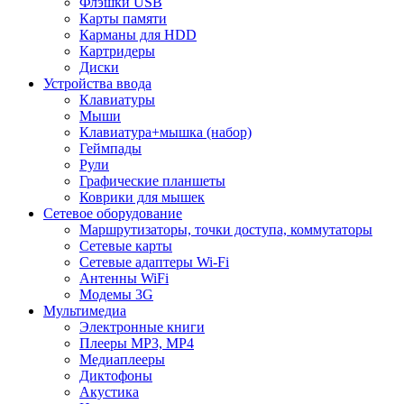
Флэшки USB
Карты памяти
Карманы для HDD
Картридеры
Диски
Устройства ввода
Клавиатуры
Мыши
Клавиатура+мышка (набор)
Геймпады
Рули
Графические планшеты
Коврики для мышек
Сетевое оборудование
Маршрутизаторы, точки доступа, коммутаторы
Сетевые карты
Сетевые адаптеры Wi-Fi
Антенны WiFi
Модемы 3G
Мультимедиа
Электронные книги
Плееры MP3, MP4
Медиаплееры
Диктофоны
Акустика