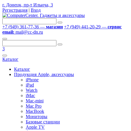
г. Донецк, пр-т Ильича, 3
Регистрация
|
Вход
+7 (949) 361-77-36 —
магазин
+7 (949) 441-20-29 —
сервис
email:
mail@cc-dn.ru
3
Каталог
Каталог
Продукция Apple, аксессуары
iPhone
iPad
Watch
iMac
Mac-mini
Mac Pro
MacBook
Мониторы
Базовые станции
Apple TV