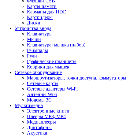
Флэшки USB
Карты памяти
Карманы для HDD
Картридеры
Диски
Устройства ввода
Клавиатуры
Мыши
Клавиатура+мышка (набор)
Геймпады
Рули
Графические планшеты
Коврики для мышек
Сетевое оборудование
Маршрутизаторы, точки доступа, коммутаторы
Сетевые карты
Сетевые адаптеры Wi-Fi
Антенны WiFi
Модемы 3G
Мультимедиа
Электронные книги
Плееры MP3, MP4
Медиаплееры
Диктофоны
Акустика