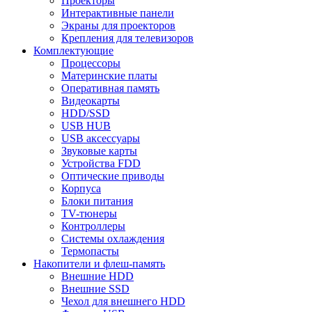
Проекторы
Интерактивные панели
Экраны для проекторов
Крепления для телевизоров
Комплектующие
Процессоры
Материнские платы
Оперативная память
Видеокарты
HDD/SSD
USB HUB
USB аксессуары
Звуковые карты
Устройства FDD
Оптические приводы
Корпуса
Блоки питания
TV-тюнеры
Контроллеры
Системы охлаждения
Термопасты
Накопители и флеш-память
Внешние HDD
Внешние SSD
Чехол для внешнего HDD