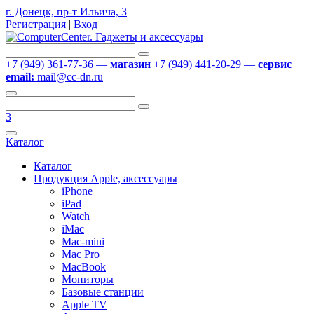
г. Донецк, пр-т Ильича, 3
Регистрация
|
Вход
+7 (949) 361-77-36 —
магазин
+7 (949) 441-20-29 —
сервис
email:
mail@cc-dn.ru
3
Каталог
Каталог
Продукция Apple, аксессуары
iPhone
iPad
Watch
iMac
Mac-mini
Mac Pro
MacBook
Мониторы
Базовые станции
Apple TV