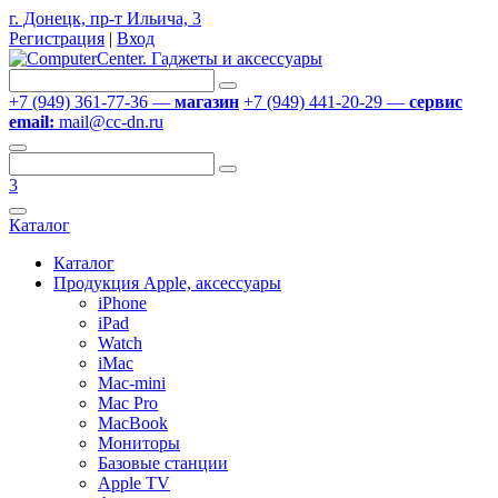
г. Донецк, пр-т Ильича, 3
Регистрация
|
Вход
+7 (949) 361-77-36 —
магазин
+7 (949) 441-20-29 —
сервис
email:
mail@cc-dn.ru
3
Каталог
Каталог
Продукция Apple, аксессуары
iPhone
iPad
Watch
iMac
Mac-mini
Mac Pro
MacBook
Мониторы
Базовые станции
Apple TV