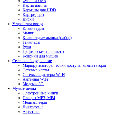
Флэшки USB
Карты памяти
Карманы для HDD
Картридеры
Диски
Устройства ввода
Клавиатуры
Мыши
Клавиатура+мышка (набор)
Геймпады
Рули
Графические планшеты
Коврики для мышек
Сетевое оборудование
Маршрутизаторы, точки доступа, коммутаторы
Сетевые карты
Сетевые адаптеры Wi-Fi
Антенны WiFi
Модемы 3G
Мультимедиа
Электронные книги
Плееры MP3, MP4
Медиаплееры
Диктофоны
Акустика