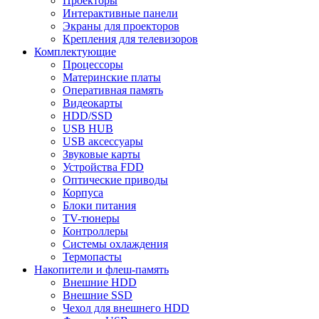
Проекторы
Интерактивные панели
Экраны для проекторов
Крепления для телевизоров
Комплектующие
Процессоры
Материнские платы
Оперативная память
Видеокарты
HDD/SSD
USB HUB
USB аксессуары
Звуковые карты
Устройства FDD
Оптические приводы
Корпуса
Блоки питания
TV-тюнеры
Контроллеры
Системы охлаждения
Термопасты
Накопители и флеш-память
Внешние HDD
Внешние SSD
Чехол для внешнего HDD