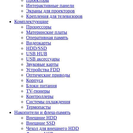
Проекторы
Интерактивные панели
Экраны для проекторов
Крепления для телевизоров
Комплектующие
Процессоры
Материнские платы
Оперативная память
Видеокарты
HDD/SSD
USB HUB
USB аксессуары
Звуковые карты
Устройства FDD
Оптические приводы
Корпуса
Блоки питания
TV-тюнеры
Контроллеры
Системы охлаждения
Термопасты
Накопители и флеш-память
Внешние HDD
Внешние SSD
Чехол для внешнего HDD