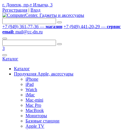
г. Донецк, пр-т Ильича, 3
Регистрация
|
Вход
+7 (949) 361-77-36 —
магазин
+7 (949) 441-20-29 —
сервис
email:
mail@cc-dn.ru
3
Каталог
Каталог
Продукция Apple, аксессуары
iPhone
iPad
Watch
iMac
Mac-mini
Mac Pro
MacBook
Мониторы
Базовые станции
Apple TV