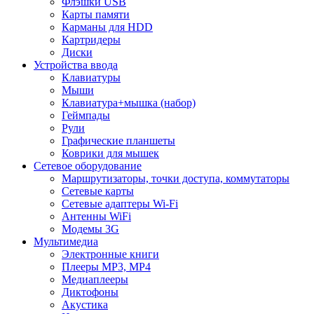
Флэшки USB
Карты памяти
Карманы для HDD
Картридеры
Диски
Устройства ввода
Клавиатуры
Мыши
Клавиатура+мышка (набор)
Геймпады
Рули
Графические планшеты
Коврики для мышек
Сетевое оборудование
Маршрутизаторы, точки доступа, коммутаторы
Сетевые карты
Сетевые адаптеры Wi-Fi
Антенны WiFi
Модемы 3G
Мультимедиа
Электронные книги
Плееры MP3, MP4
Медиаплееры
Диктофоны
Акустика