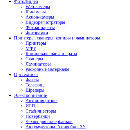
Фото/Видео
Web-камеры
IP-камеры
Action-камеры
Видеорегистраторы
Фотоаппараты
Фоторамки
Принтеры, сканеры, копиры и ламинаторы
Принтеры
МФУ
Копировальные аппараты
Сканеры
Ламинаторы
Расходные материалы
Оргтехника
Факсы
Телефоны
Шредеры
Электропитание
Автоинверторы
ИБП
Стабилизаторы
Повербанки
Чехлы для повербанков
Аккумуляторы, батарейки, ЗУ