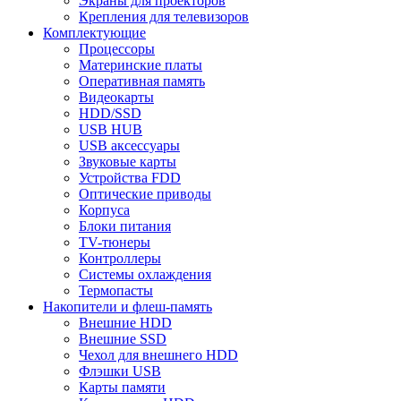
Экраны для проекторов
Крепления для телевизоров
Комплектующие
Процессоры
Материнские платы
Оперативная память
Видеокарты
HDD/SSD
USB HUB
USB аксессуары
Звуковые карты
Устройства FDD
Оптические приводы
Корпуса
Блоки питания
TV-тюнеры
Контроллеры
Системы охлаждения
Термопасты
Накопители и флеш-память
Внешние HDD
Внешние SSD
Чехол для внешнего HDD
Флэшки USB
Карты памяти