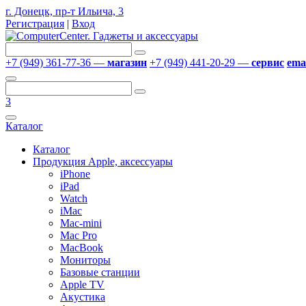
г. Донецк, пр-т Ильича, 3
Регистрация
|
Вход
+7 (949) 361-77-36 —
магазин
+7 (949) 441-20-29 —
сервис
emai
3
Каталог
Каталог
Продукция Apple, аксессуары
iPhone
iPad
Watch
iMac
Mac-mini
Mac Pro
MacBook
Мониторы
Базовые станции
Apple TV
Акустика