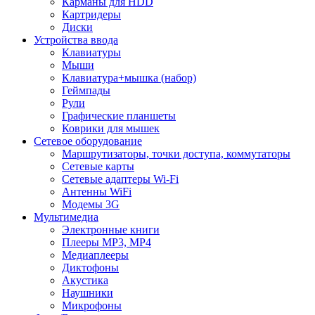
Карманы для HDD
Картридеры
Диски
Устройства ввода
Клавиатуры
Мыши
Клавиатура+мышка (набор)
Геймпады
Рули
Графические планшеты
Коврики для мышек
Сетевое оборудование
Маршрутизаторы, точки доступа, коммутаторы
Сетевые карты
Сетевые адаптеры Wi-Fi
Антенны WiFi
Модемы 3G
Мультимедиа
Электронные книги
Плееры MP3, MP4
Медиаплееры
Диктофоны
Акустика
Наушники
Микрофоны