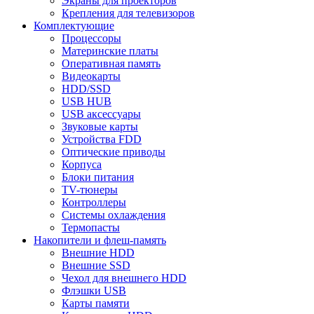
Экраны для проекторов
Крепления для телевизоров
Комплектующие
Процессоры
Материнские платы
Оперативная память
Видеокарты
HDD/SSD
USB HUB
USB аксессуары
Звуковые карты
Устройства FDD
Оптические приводы
Корпуса
Блоки питания
TV-тюнеры
Контроллеры
Системы охлаждения
Термопасты
Накопители и флеш-память
Внешние HDD
Внешние SSD
Чехол для внешнего HDD
Флэшки USB
Карты памяти