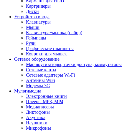
Карманы для HDD
Картридеры
Диски
Устройства ввода
Клавиатуры
Мыши
Клавиатура+мышка (набор)
Геймпады
Рули
Графические планшеты
Коврики для мышек
Сетевое оборудование
Маршрутизаторы, точки доступа, коммутаторы
Сетевые карты
Сетевые адаптеры Wi-Fi
Антенны WiFi
Модемы 3G
Мультимедиа
Электронные книги
Плееры MP3, MP4
Медиаплееры
Диктофоны
Акустика
Наушники
Микрофоны