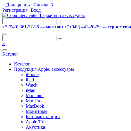
г. Донецк, пр-т Ильича, 3
Регистрация
|
Вход
+7 (949) 361-77-36 —
магазин
+7 (949) 441-20-29 —
сервис
emai
3
Каталог
Каталог
Продукция Apple, аксессуары
iPhone
iPad
Watch
iMac
Mac-mini
Mac Pro
MacBook
Мониторы
Базовые станции
Apple TV
Акустика