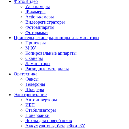
Фото/Видео
Web-камеры
IP-камеры
Action-камеры
Видеорегистраторы
Фотоаппараты
Фоторамки
Принтеры, сканеры, копиры и ламинаторы
Принтеры
МФУ
Копировальные аппараты
Сканеры
Ламинаторы
Расходные материалы
Оргтехника
Факсы
Телефоны
Шредеры
Электропитание
Автоинверторы
ИБП
Стабилизаторы
Повербанки
Чехлы для повербанков
Аккумуляторы, батарейки, ЗУ