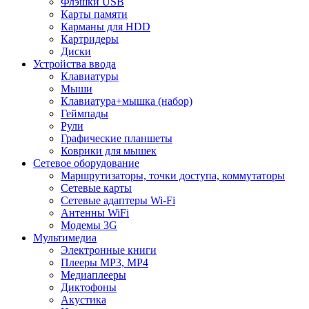
Флэшки USB
Карты памяти
Карманы для HDD
Картридеры
Диски
Устройства ввода
Клавиатуры
Мыши
Клавиатура+мышка (набор)
Геймпады
Рули
Графические планшеты
Коврики для мышек
Сетевое оборудование
Маршрутизаторы, точки доступа, коммутаторы
Сетевые карты
Сетевые адаптеры Wi-Fi
Антенны WiFi
Модемы 3G
Мультимедиа
Электронные книги
Плееры MP3, MP4
Медиаплееры
Диктофоны
Акустика