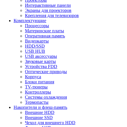
Проекторы
Интерактивные панели
Экраны для проекторов
Крепления для телевизоров
Комплектующие
Процессоры
Материнские платы
Оперативная память
Видеокарты
HDD/SSD
USB HUB
USB аксессуары
Звуковые карты
Устройства FDD
Оптические приводы
Корпуса
Блоки питания
TV-тюнеры
Контроллеры
Системы охлаждения
Термопасты
Накопители и флеш-память
Внешние HDD
Внешние SSD
Чехол для внешнего HDD