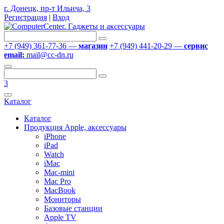
г. Донецк, пр-т Ильича, 3
Регистрация
|
Вход
+7 (949) 361-77-36 —
магазин
+7 (949) 441-20-29 —
сервис
email:
mail@cc-dn.ru
3
Каталог
Каталог
Продукция Apple, аксессуары
iPhone
iPad
Watch
iMac
Mac-mini
Mac Pro
MacBook
Мониторы
Базовые станции
Apple TV