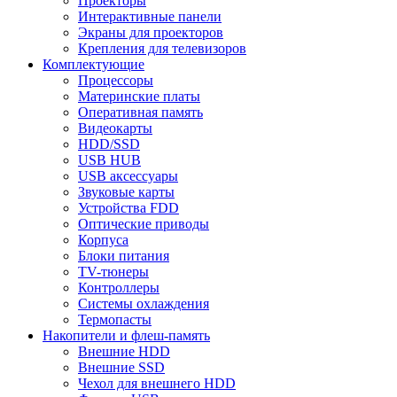
Проекторы
Интерактивные панели
Экраны для проекторов
Крепления для телевизоров
Комплектующие
Процессоры
Материнские платы
Оперативная память
Видеокарты
HDD/SSD
USB HUB
USB аксессуары
Звуковые карты
Устройства FDD
Оптические приводы
Корпуса
Блоки питания
TV-тюнеры
Контроллеры
Системы охлаждения
Термопасты
Накопители и флеш-память
Внешние HDD
Внешние SSD
Чехол для внешнего HDD