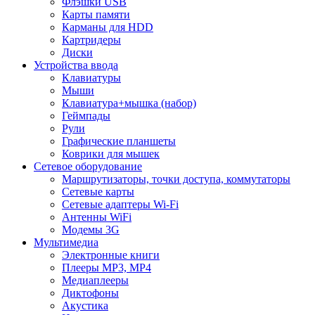
Флэшки USB
Карты памяти
Карманы для HDD
Картридеры
Диски
Устройства ввода
Клавиатуры
Мыши
Клавиатура+мышка (набор)
Геймпады
Рули
Графические планшеты
Коврики для мышек
Сетевое оборудование
Маршрутизаторы, точки доступа, коммутаторы
Сетевые карты
Сетевые адаптеры Wi-Fi
Антенны WiFi
Модемы 3G
Мультимедиа
Электронные книги
Плееры MP3, MP4
Медиаплееры
Диктофоны
Акустика