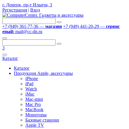
г. Донецк, пр-т Ильича, 3
Регистрация
|
Вход
+7 (949) 361-77-36 —
магазин
+7 (949) 441-20-29 —
сервис
email:
mail@cc-dn.ru
3
Каталог
Каталог
Продукция Apple, аксессуары
iPhone
iPad
Watch
iMac
Mac-mini
Mac Pro
MacBook
Мониторы
Базовые станции
Apple TV