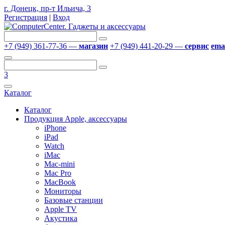
г. Донецк, пр-т Ильича, 3
Регистрация
|
Вход
+7 (949) 361-77-36 —
магазин
+7 (949) 441-20-29 —
сервис
emai
3
Каталог
Каталог
Продукция Apple, аксессуары
iPhone
iPad
Watch
iMac
Mac-mini
Mac Pro
MacBook
Мониторы
Базовые станции
Apple TV
Акустика