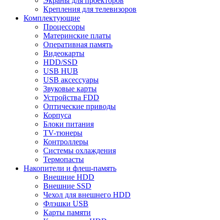
Экраны для проекторов
Крепления для телевизоров
Комплектующие
Процессоры
Материнские платы
Оперативная память
Видеокарты
HDD/SSD
USB HUB
USB аксессуары
Звуковые карты
Устройства FDD
Оптические приводы
Корпуса
Блоки питания
TV-тюнеры
Контроллеры
Системы охлаждения
Термопасты
Накопители и флеш-память
Внешние HDD
Внешние SSD
Чехол для внешнего HDD
Флэшки USB
Карты памяти