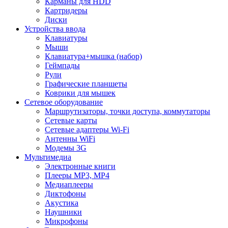
Карманы для HDD
Картридеры
Диски
Устройства ввода
Клавиатуры
Мыши
Клавиатура+мышка (набор)
Геймпады
Рули
Графические планшеты
Коврики для мышек
Сетевое оборудование
Маршрутизаторы, точки доступа, коммутаторы
Сетевые карты
Сетевые адаптеры Wi-Fi
Антенны WiFi
Модемы 3G
Мультимедиа
Электронные книги
Плееры MP3, MP4
Медиаплееры
Диктофоны
Акустика
Наушники
Микрофоны