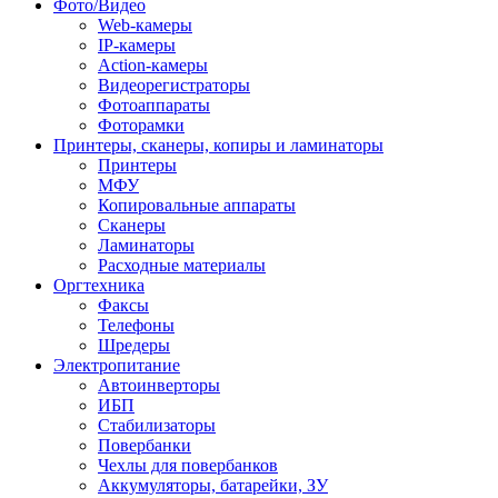
Фото/Видео
Web-камеры
IP-камеры
Action-камеры
Видеорегистраторы
Фотоаппараты
Фоторамки
Принтеры, сканеры, копиры и ламинаторы
Принтеры
МФУ
Копировальные аппараты
Сканеры
Ламинаторы
Расходные материалы
Оргтехника
Факсы
Телефоны
Шредеры
Электропитание
Автоинверторы
ИБП
Стабилизаторы
Повербанки
Чехлы для повербанков
Аккумуляторы, батарейки, ЗУ