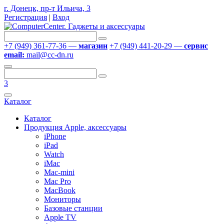
г. Донецк, пр-т Ильича, 3
Регистрация
|
Вход
+7 (949) 361-77-36 —
магазин
+7 (949) 441-20-29 —
сервис
email:
mail@cc-dn.ru
3
Каталог
Каталог
Продукция Apple, аксессуары
iPhone
iPad
Watch
iMac
Mac-mini
Mac Pro
MacBook
Мониторы
Базовые станции
Apple TV