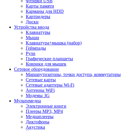
Флэшки USB
Карты памяти
Карманы для HDD
Картридеры
Диски
Устройства ввода
Клавиатуры
Мыши
Клавиатура+мышка (набор)
Геймпады
Рули
Графические планшеты
Коврики для мышек
Сетевое оборудование
Маршрутизаторы, точки доступа, коммутаторы
Сетевые карты
Сетевые адаптеры Wi-Fi
Антенны WiFi
Модемы 3G
Мультимедиа
Электронные книги
Плееры MP3, MP4
Медиаплееры
Диктофоны
Акустика