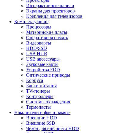
Проекторы
Интерактивные панели
Экраны для проекторов
Крепления для телевизоров
Комплектующие
Процессоры
Материнские платы
Оперативная память
Видеокарты
HDD/SSD
USB HUB
USB аксессуары
Звуковые карты
Устройства FDD
Оптические приводы
Корпуса
Блоки питания
TV-тюнеры
Контроллеры
Системы охлаждения
Термопасты
Накопители и флеш-память
Внешние HDD
Внешние SSD
Чехол для внешнего HDD