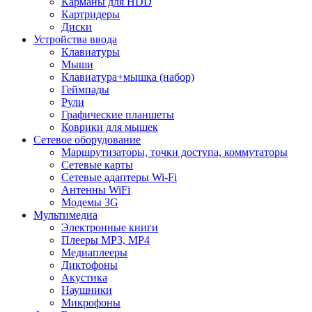
Карманы для HDD
Картридеры
Диски
Устройства ввода
Клавиатуры
Мыши
Клавиатура+мышка (набор)
Геймпады
Рули
Графические планшеты
Коврики для мышек
Сетевое оборудование
Маршрутизаторы, точки доступа, коммутаторы
Сетевые карты
Сетевые адаптеры Wi-Fi
Антенны WiFi
Модемы 3G
Мультимедиа
Электронные книги
Плееры MP3, MP4
Медиаплееры
Диктофоны
Акустика
Наушники
Микрофоны