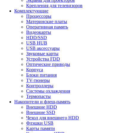
Экраны для проекторов
Крепления для телевизоров
Комплектующие
Процессоры
Материнские платы
Оперативная память
Видеокарты
HDD/SSD
USB HUB
USB аксессуары
Звуковые карты
Устройства FDD
Оптические приводы
Корпуса
Блоки питания
TV-тюнеры
Контроллеры
Системы охлаждения
Термопасты
Накопители и флеш-память
Внешние HDD
Внешние SSD
Чехол для внешнего HDD
Флэшки USB
Карты памяти