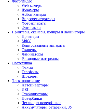
Фото/Видео
Web-камеры
IP-камеры
Action-камеры
Видеорегистраторы
Фотоаппараты
Фоторамки
Принтеры, сканеры, копиры и ламинаторы
Принтеры
МФУ
Копировальные аппараты
Сканеры
Ламинаторы
Расходные материалы
Оргтехника
Факсы
Телефоны
Шредеры
Электропитание
Автоинверторы
ИБП
Стабилизаторы
Повербанки
Чехлы для повербанков
Аккумуляторы, батарейки, ЗУ