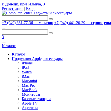
г. Донецк, пр-т Ильича, 3
Регистрация
|
Вход
+7 (949) 361-77-36 —
магазин
+7 (949) 441-20-29 —
сервис
emai
3
Каталог
Каталог
Продукция Apple, аксессуары
iPhone
iPad
Watch
iMac
Mac-mini
Mac Pro
MacBook
Мониторы
Базовые станции
Apple TV
Акустика