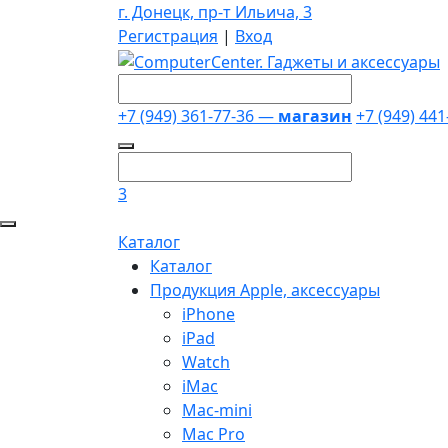
г. Донецк, пр-т Ильича, 3
Регистрация
|
Вход
+7 (949) 361-77-36 —
магазин
+7 (949) 44
3
Каталог
Каталог
Продукция Apple, аксессуары
iPhone
iPad
Watch
iMac
Mac-mini
Mac Pro