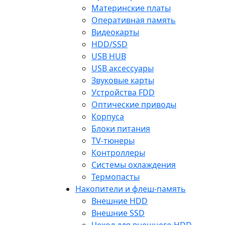
Материнские платы
Оперативная память
Видеокарты
HDD/SSD
USB HUB
USB аксессуары
Звуковые карты
Устройства FDD
Оптические приводы
Корпуса
Блоки питания
TV-тюнеры
Контроллеры
Системы охлаждения
Термопасты
Накопители и флеш-память
Внешние HDD
Внешние SSD
Чехол для внешнего HDD