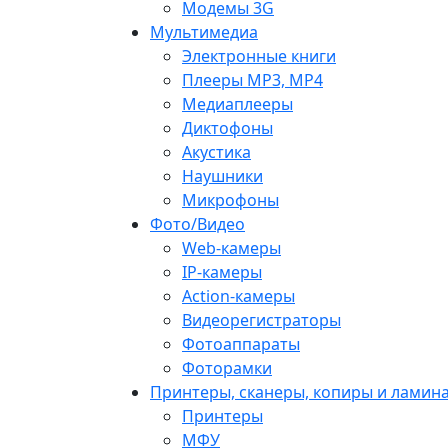
Модемы 3G
Мультимедиа
Электронные книги
Плееры MP3, MP4
Медиаплееры
Диктофоны
Акустика
Наушники
Микрофоны
Фото/Видео
Web-камеры
IP-камеры
Action-камеры
Видеорегистраторы
Фотоаппараты
Фоторамки
Принтеры, сканеры, копиры и ламин
Принтеры
МФУ