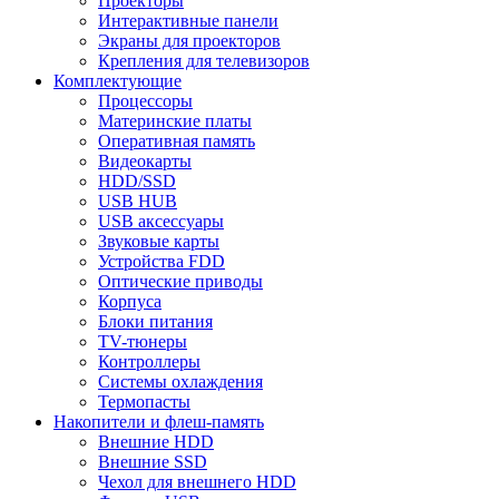
Проекторы
Интерактивные панели
Экраны для проекторов
Крепления для телевизоров
Комплектующие
Процессоры
Материнские платы
Оперативная память
Видеокарты
HDD/SSD
USB HUB
USB аксессуары
Звуковые карты
Устройства FDD
Оптические приводы
Корпуса
Блоки питания
TV-тюнеры
Контроллеры
Системы охлаждения
Термопасты
Накопители и флеш-память
Внешние HDD
Внешние SSD
Чехол для внешнего HDD