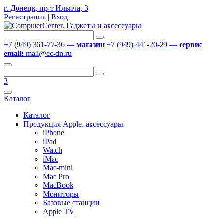
г. Донецк, пр-т Ильича, 3
Регистрация
|
Вход
+7 (949) 361-77-36 —
магазин
+7 (949) 441-20-29 —
сервис
email:
mail@cc-dn.ru
3
Каталог
Каталог
Продукция Apple, аксессуары
iPhone
iPad
Watch
iMac
Mac-mini
Mac Pro
MacBook
Мониторы
Базовые станции
Apple TV