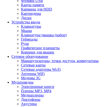
Флэшки USB
Карты памяти
Карманы для HDD
Картридеры
Диски
Устройства ввода
Клавиатуры
Мыши
Клавиатура+мышка (набор)
Геймпады
Рули
Графические планшеты
Коврики для мышек
Сетевое оборудование
Маршрутизаторы, точки доступа, коммутаторы
Сетевые карты
Сетевые адаптеры Wi-Fi
Антенны WiFi
Модемы 3G
Мультимедиа
Электронные книги
Плееры MP3, MP4
Медиаплееры
Диктофоны
Акустика