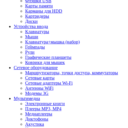
Флэшки USB
Карты памяти
Карманы для HDD
Картридеры
Диски
Устройства ввода
Клавиатуры
Мыши
Клавиатура+мышка (набор)
Геймпады
Рули
Графические планшеты
Коврики для мышек
Сетевое оборудование
Маршрутизаторы, точки доступа, коммутаторы
Сетевые карты
Сетевые адаптеры Wi-Fi
Антенны WiFi
Модемы 3G
Мультимедиа
Электронные книги
Плееры MP3, MP4
Медиаплееры
Диктофоны
Акустика