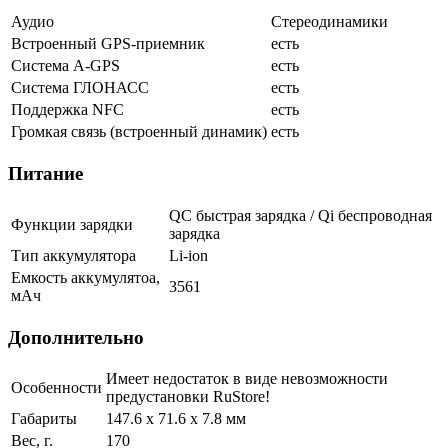
Аудио
Стереодинамики
Встроенный GPS-приемник
есть
Cистема A-GPS
есть
Система ГЛОНАСС
есть
Поддержка NFC
есть
Громкая связь (встроенный динамик)
есть
Питание
QC быстрая зарядка / Qi беспроводная
Функции зарядки
зарядка
Тип аккумулятора
Li-ion
Емкость аккумулятоа,
3561
мАч
Дополнительно
Имеет недостаток в виде невозможности
Особенности
предустановки RuStore!
Габариты
147.6 х 71.6 х 7.8 мм
Вес, г.
170