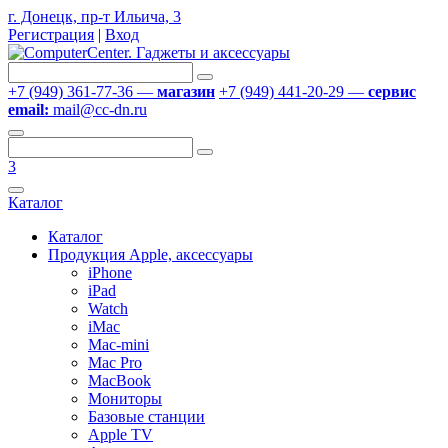
г. Донецк, пр-т Ильича, 3
Регистрация
|
Вход
+7 (949) 361-77-36 —
магазин
+7 (949) 441-20-29 —
сервис
email:
mail@cc-dn.ru
3
Каталог
Каталог
Продукция Apple, аксессуары
iPhone
iPad
Watch
iMac
Mac-mini
Mac Pro
MacBook
Мониторы
Базовые станции
Apple TV