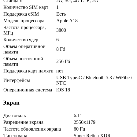
Стандарт
2G, 3G, 4G LTE, 5G
Количество SIM-карт
1
Поддержка eSIM
Есть
Модель процессора
Apple A18
Частота процессора,
3800
МГц
Количество ядер
6
Объем оперативной
8 Гб
памяти
Объем постоянной
256 Гб
памяти
Поддержка карт памяти
нет
USB Type-C / Bluetooth 5.3 / WiFibe /
Интерфейсы
NFC
Операционная система
iOS 18
Экран
Диагональ
6.1''
Разрешение экрана
2556x1179
Частота обновления экрана
60 Гц
Тип экрана
Super Retina XDR