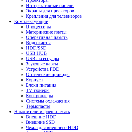
Проекторы
Интерактивные панели
Экраны для проекторов
Крепления для телевизоров
Комплектующие
Процессоры
Материнские платы
Оперативная память
Видеокарты
HDD/SSD
USB HUB
USB аксессуары
Звуковые карты
Устройства FDD
Оптические приводы
Корпуса
Блоки питания
TV-тюнеры
Контроллеры
Системы охлаждения
Термопасты
Накопители и флеш-память
Внешние HDD
Внешние SSD
Чехол для внешнего HDD