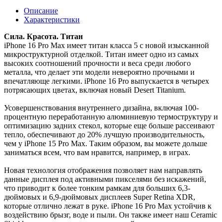
Описание
Характеристики
Сила. Красота. Титан
iPhone 16 Pro Max имеет титан класса 5 с новой изысканной
микроструктурной отделкой. Титан имеет одно из самых
высоких соотношений прочности и веса среди любого
металла, что делает эти модели невероятно прочными и
впечатляюще легкими. iPhone 16 Pro выпускается в четырех
потрясающих цветах, включая новый Desert Titanium.
Усовершенствования внутреннего дизайна, включая 100-
процентную переработанную алюминиевую термоструктуру и
оптимизацию задних стекол, которые еще больше рассеивают
тепло, обеспечивают до 20% лучшую производительность,
чем у iPhone 15 Pro Max. Таким образом, вы можете дольше
заниматься всем, что вам нравится, например, в играх.
Новая технология отображения позволяет нам направлять
данные дисплея под активными пикселями без искажений,
что приводит к более тонким рамкам для больших 6,3-
дюймовых и 6,9-дюймовых дисплеев Super Retina XDR,
которые отлично лежат в руке. iPhone 16 Pro Max устойчив к
воздействию брызг, воде и пыли. Он также имеет наш Ceramic