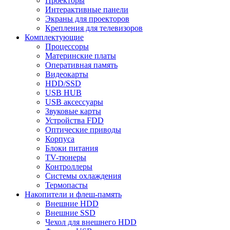
Проекторы
Интерактивные панели
Экраны для проекторов
Крепления для телевизоров
Комплектующие
Процессоры
Материнские платы
Оперативная память
Видеокарты
HDD/SSD
USB HUB
USB аксессуары
Звуковые карты
Устройства FDD
Оптические приводы
Корпуса
Блоки питания
TV-тюнеры
Контроллеры
Системы охлаждения
Термопасты
Накопители и флеш-память
Внешние HDD
Внешние SSD
Чехол для внешнего HDD