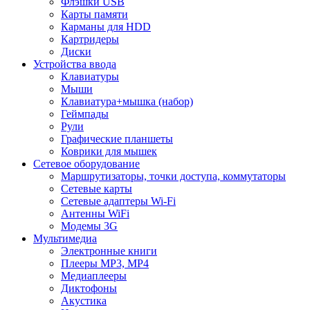
Флэшки USB
Карты памяти
Карманы для HDD
Картридеры
Диски
Устройства ввода
Клавиатуры
Мыши
Клавиатура+мышка (набор)
Геймпады
Рули
Графические планшеты
Коврики для мышек
Сетевое оборудование
Маршрутизаторы, точки доступа, коммутаторы
Сетевые карты
Сетевые адаптеры Wi-Fi
Антенны WiFi
Модемы 3G
Мультимедиа
Электронные книги
Плееры MP3, MP4
Медиаплееры
Диктофоны
Акустика