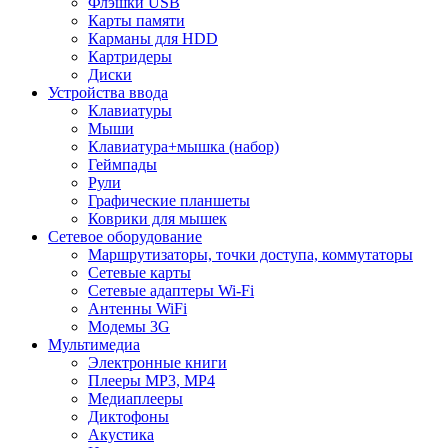
Флэшки USB
Карты памяти
Карманы для HDD
Картридеры
Диски
Устройства ввода
Клавиатуры
Мыши
Клавиатура+мышка (набор)
Геймпады
Рули
Графические планшеты
Коврики для мышек
Сетевое оборудование
Маршрутизаторы, точки доступа, коммутаторы
Сетевые карты
Сетевые адаптеры Wi-Fi
Антенны WiFi
Модемы 3G
Мультимедиа
Электронные книги
Плееры MP3, MP4
Медиаплееры
Диктофоны
Акустика