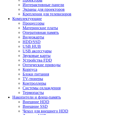
Проекторы
Интерактивные панели
Экраны для проекторов
Крепления для телевизоров
Комплектующие
Процессоры
Материнские платы
Оперативная память
Видеокарты
HDD/SSD
USB HUB
USB аксессуары
Звуковые карты
Устройства FDD
Оптические приводы
Корпуса
Блоки питания
TV-тюнеры
Контроллеры
Системы охлаждения
Термопасты
Накопители и флеш-память
Внешние HDD
Внешние SSD
Чехол для внешнего HDD