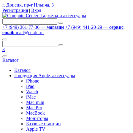
г. Донецк, пр-т Ильича, 3
Регистрация
|
Вход
+7 (949) 361-77-36 —
магазин
+7 (949) 441-20-29 —
сервис
email:
mail@cc-dn.ru
3
Каталог
Каталог
Продукция Apple, аксессуары
iPhone
iPad
Watch
iMac
Mac-mini
Mac Pro
MacBook
Мониторы
Базовые станции
Apple TV