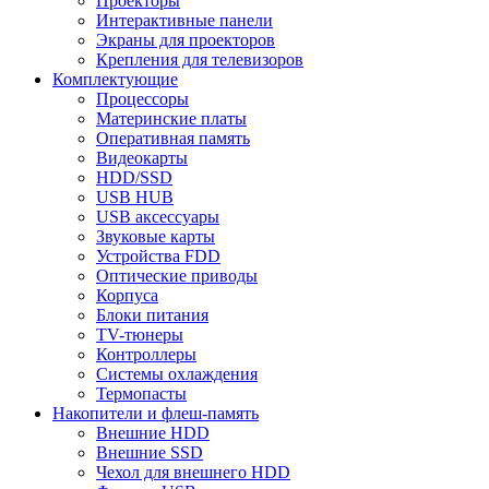
Проекторы
Интерактивные панели
Экраны для проекторов
Крепления для телевизоров
Комплектующие
Процессоры
Материнские платы
Оперативная память
Видеокарты
HDD/SSD
USB HUB
USB аксессуары
Звуковые карты
Устройства FDD
Оптические приводы
Корпуса
Блоки питания
TV-тюнеры
Контроллеры
Системы охлаждения
Термопасты
Накопители и флеш-память
Внешние HDD
Внешние SSD
Чехол для внешнего HDD