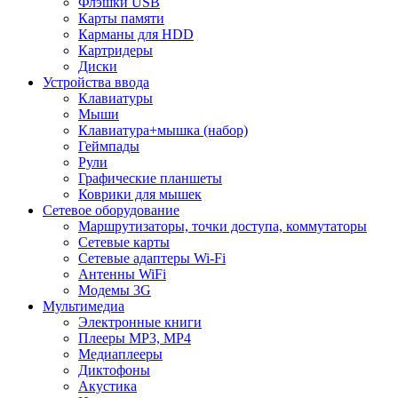
Флэшки USB
Карты памяти
Карманы для HDD
Картридеры
Диски
Устройства ввода
Клавиатуры
Мыши
Клавиатура+мышка (набор)
Геймпады
Рули
Графические планшеты
Коврики для мышек
Сетевое оборудование
Маршрутизаторы, точки доступа, коммутаторы
Сетевые карты
Сетевые адаптеры Wi-Fi
Антенны WiFi
Модемы 3G
Мультимедиа
Электронные книги
Плееры MP3, MP4
Медиаплееры
Диктофоны
Акустика