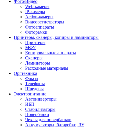
Фото/Видео
Web-камеры
IP-камеры
Action-камеры
Видеорегистраторы
Фотоаппараты
Фоторамки
Принтеры, сканеры, копиры и ламинаторы
Принтеры
МФУ
Копировальные аппараты
Сканеры
Ламинаторы
Расходные материалы
Оргтехника
Факсы
Телефоны
Шредеры
Электропитание
Автоинверторы
ИБП
Стабилизаторы
Повербанки
Чехлы для повербанков
Аккумуляторы, батарейки, ЗУ