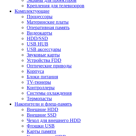
Экраны для проекторов
Крепления для телевизоров
Комплектующие
Процессоры
Материнские платы
Оперативная память
Видеокарты
HDD/SSD
USB HUB
USB аксессуары
Звуковые карты
Устройства FDD
Оптические приводы
Корпуса
Блоки питания
TV-тюнеры
Контроллеры
Системы охлаждения
Термопасты
Накопители и флеш-память
Внешние HDD
Внешние SSD
Чехол для внешнего HDD
Флэшки USB
Карты памяти