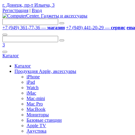
г. Донецк, пр-т Ильича, 3
Регистрация
|
Вход
+7 (949) 361-77-36 —
магазин
+7 (949) 441-20-29 —
сервис
emai
3
Каталог
Каталог
Продукция Apple, аксессуары
iPhone
iPad
Watch
iMac
Mac-mini
Mac Pro
MacBook
Мониторы
Базовые станции
Apple TV
Акустика