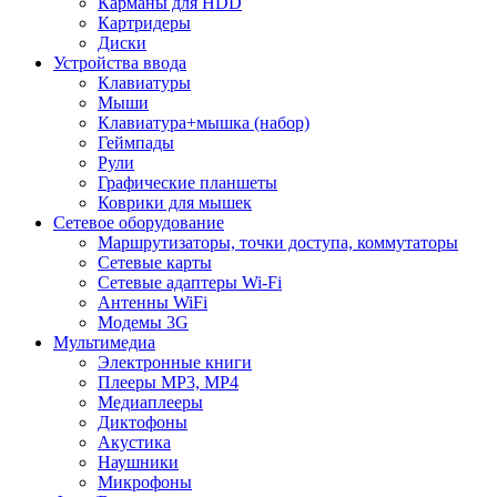
Карманы для HDD
Картридеры
Диски
Устройства ввода
Клавиатуры
Мыши
Клавиатура+мышка (набор)
Геймпады
Рули
Графические планшеты
Коврики для мышек
Сетевое оборудование
Маршрутизаторы, точки доступа, коммутаторы
Сетевые карты
Сетевые адаптеры Wi-Fi
Антенны WiFi
Модемы 3G
Мультимедиа
Электронные книги
Плееры MP3, MP4
Медиаплееры
Диктофоны
Акустика
Наушники
Микрофоны