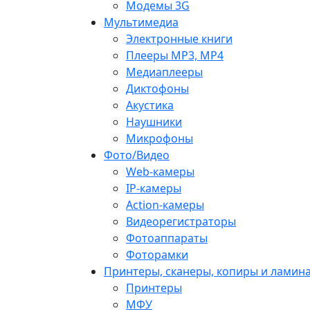
Модемы 3G
Мультимедиа
Электронные книги
Плееры MP3, MP4
Медиаплееры
Диктофоны
Акустика
Наушники
Микрофоны
Фото/Видео
Web-камеры
IP-камеры
Action-камеры
Видеорегистраторы
Фотоаппараты
Фоторамки
Принтеры, сканеры, копиры и ламин
Принтеры
МФУ