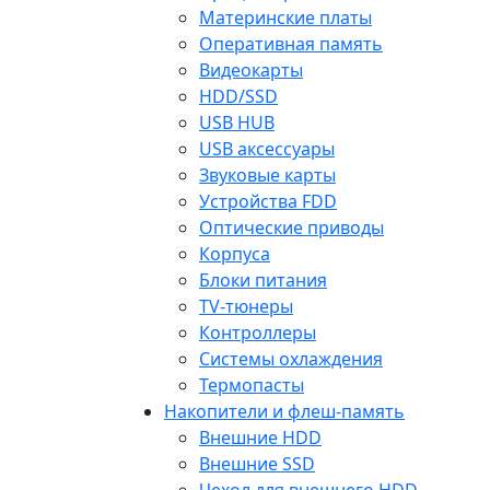
Материнские платы
Оперативная память
Видеокарты
HDD/SSD
USB HUB
USB аксессуары
Звуковые карты
Устройства FDD
Оптические приводы
Корпуса
Блоки питания
TV-тюнеры
Контроллеры
Системы охлаждения
Термопасты
Накопители и флеш-память
Внешние HDD
Внешние SSD
Чехол для внешнего HDD